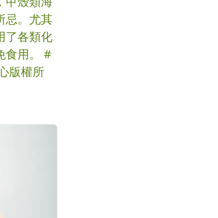
，甲殼類海
所忌。尤其
用了各類化
食用。 #
中心版權所