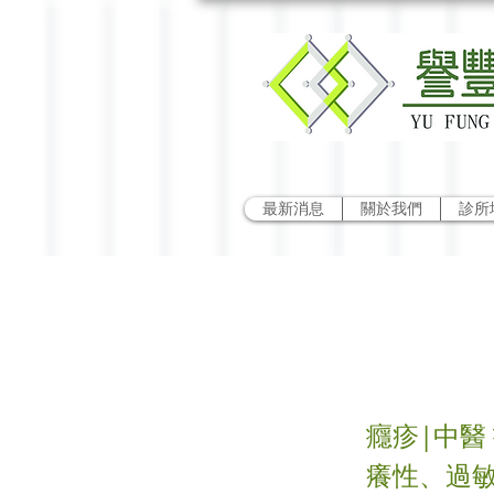
最新消息
關於我們
診所
癮疹
癮疹|中醫
癢性、過