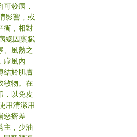
均可發病，
情影響，或
平衡，相對
病總因稟賦
寒、風熱之
，虛風內
搏結於肌膚
致敏物。在
抓，以免皮
使用清潔用
諸惡瘡差
爲主，少油