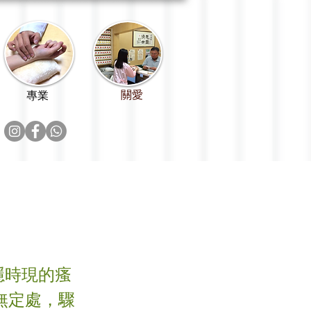
關愛
專業
隱時現的瘙
無定處，驟