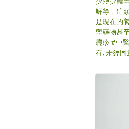
少鹽少糖
鮮等，這
是現在的
學藥物甚至
癮疹 #中
有, 未經同