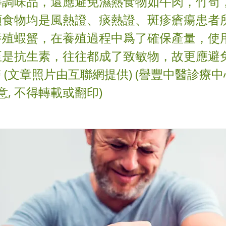
等調味品，還應避免濕熱食物如牛肉，竹筍
類食物均是風熱證、痰熱證、斑疹瘡瘍患者
養殖蝦蟹，在養殖過程中爲了確保產量，使
是抗生素，往往都成了致敏物，故更應避免
醫 (文章照片由互聯網提供) (譽豐中醫診療
意, 不得轉載或翻印)