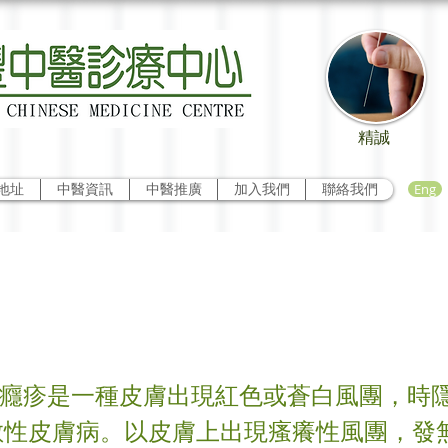
精誠
Eng
地址
中醫資訊
中醫推廣
加入我們
聯絡我們
的治療
 癮疹是一種皮膚出現紅色或蒼白風團，時
敏性皮膚病。以皮膚上出現瘙癢性風團，發