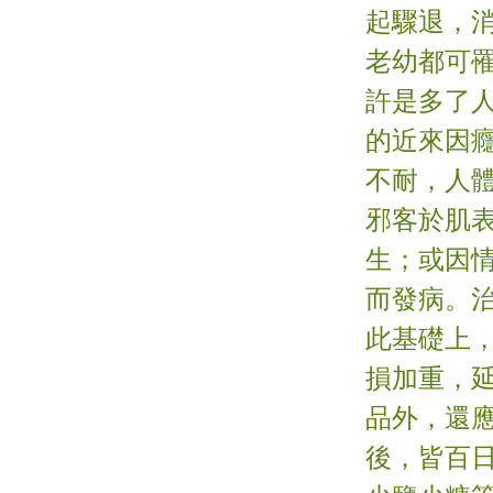
起驟退，
老幼都可
許是多了
的近來因
不耐，人
邪客於肌
生；或因
而發病。
此基礎上
損加重，
品外，還
後，皆百