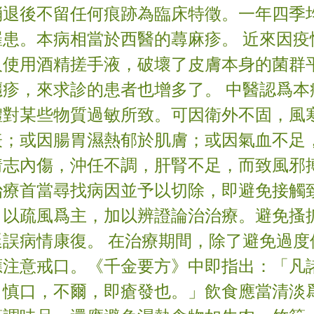
消退後不留任何痕跡為臨床特徵。一年四季
罹患。本病相當於西醫的蕁麻疹。 近來因疫
人使用酒精搓手液，破壞了皮膚本身的菌群
癮疹，來求診的患者也增多了。 中醫認爲本
體對某些物質過敏所致。可因衛外不固，風
表；或因腸胃濕熱郁於肌膚；或因氣血不足
情志內傷，沖任不調，肝腎不足，而致風邪
治療首當尋找病因並予以切除，即避免接觸
，以疏風爲主，加以辨證論治治療。避免搔
延誤病情康復。 在治療期間，除了避免過度
應注意戒口。《千金要方》中即指出：「凡
日慎口，不爾，即瘡發也。」飲食應當清淡