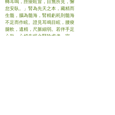
轉耳鳴，脛痠眩冒，目無所見，懈
怠安臥。」腎為先天之本，藏精而
生髓，腦為髓海，腎精虧耗則髓海
不足而作眩。證見耳鳴目眩，腰痠
腿軟，遺精，尺脈細弱。若伴手足
心熱，心煩失眠之腎陰虛者，宜
「左歸丸」滋養腎陰；若伴畏寒肢
冷，脈沉細之「腎陽虛」者，宜
「右歸丸」溫補腎陽。 以上各種不
同證型之眩暈病，必需經專業醫師
臨床診斷方可調方遣藥，切不可因
出現相關證狀而自行胡亂購買藥物
服用，既可根據個人進行臨床辨證
論治，亦可辨證施藥。 #眩暈 #中
醫 (文章照片由互聯網提供) (譽豐中
醫診療中心版權所有, 未經同意, 不
得轉載或翻印)