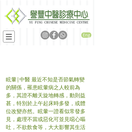
Eng
眩暈病之中醫辨證論治
原則
眩暈|中醫 最近不知是否節氣轉變
的關係，罹患眩暈病之人較前為
多，其證不離天旋地轉感，動則益
甚，特別於上午起床時多發，或體
位改變亦然。眩暈一證看似常發多
見，處理不當或惡化可並見噁心嘔
吐，不欲飲食等，大大影響其生活