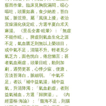
竅而作暈。臨床見胸脘滿悶，噁心
嘔吐，頭重如裹，食少納差，苔白
膩，脈弦滑。屬「風痰上擾」者治
宜燥濕化痰定眩，方選半夏白朮天
麻湯。 《景岳全書·眩暈》：「無虛
不能作眩」。脾虛則氣血生化之源
不足，氣血匱乏則無以上榮頭目，
或中氣不足，清陽不升。輕者見少
氣乏力，面色恍白，倦怠懶言；甚
者氣血兩虛，頭暈目眩，動則加
劇，遇勞更甚，心悸少寐，便溏，
舌淡苔薄白，脈細弱。「中氣不
足」者以「補中益氣湯」補中益
氣，升清降濁；「氣血虧虛」者則
益氣補血，方選「歸脾湯」。 《內
經靈樞·海論》：「髓海不足，則腦