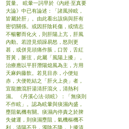
質量。 眩暈一詞早於《內經·至真要
大論》中已有論述：「諸風掉眩，
皆屬於肝」。由此看出該病與肝有
密切關係。或因肝陰耗傷，或情志
不暢鬱而化火，則肝陽上亢，肝風
內動。若證見煩躁易怒，怒則更
甚，或併見頭痛作脹，口苦，舌紅
苔黃，脈弦，此屬「風陽上擾」，
治療應以平肝潛陽熄風為主，方用
天麻鉤藤飲。若見目赤，小便短
赤，大便乾結之「肝火上炎」者，
宜龍膽瀉肝湯清肝瀉火，清熱利
濕。 《丹溪心法·頭眩》：「無痰則
不作眩」。認為眩暈與痰濕內盛，
壅阻氣機有關。痰濕內停責之於脾
失健運，則痰濕壅阻，氣機樞機不
利，清陽不升，濁陰不降，上擾清