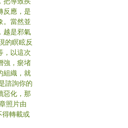
，把導致疾
轉反應，是
象。當然並
，越是邪氣
現的瞑眩反
等，以這次
增強，瘀堵
的組織，就
是諮詢你的
續惡化，那
文章照片由
 不得轉載或