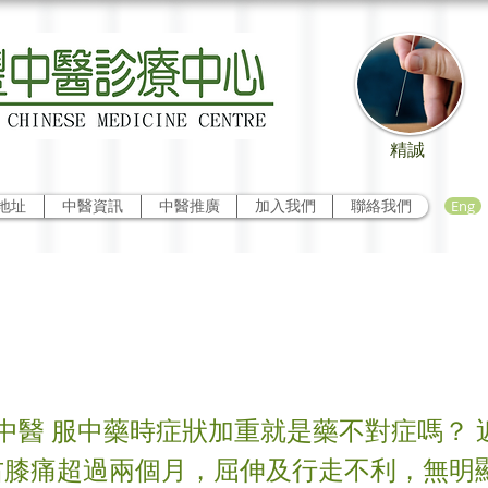
精誠
Eng
地址
中醫資訊
中醫推廣
加入我們
聯絡我們
反應
中醫 服中藥時症狀加重就是藥不對症嗎？ 
右膝痛超過兩個月，屈伸及行走不利，無明