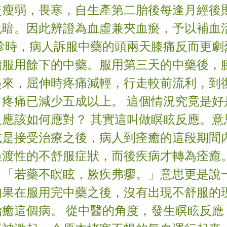
較瘦弱，畏寒，自生產第二胎後每逢月經後
色暗。因此辨證為血虛兼夾血瘀，予以補血
覆診時，病人訴服中藥的頭兩天膝痛反而更劇
續服用餘下的中藥。服用第三天的中藥後，
起來，屈伸時疼痛減輕，行走較前流利，到
，疼痛已減少五成以上。 這個情況究竟是好
又應該如何應對？ 其實這叫做瞑眩反應。意
或是接受治療之後，病人到痊癒的這段期間
過渡性的不舒服症狀，而後疾病才轉為痊癒。
：「若藥不瞑眩，厥疾弗瘳。」意思更是說
如果在服用完中藥之後，沒有出現不舒服的
治癒這個病。 從中醫的角度，發生瞑眩反應