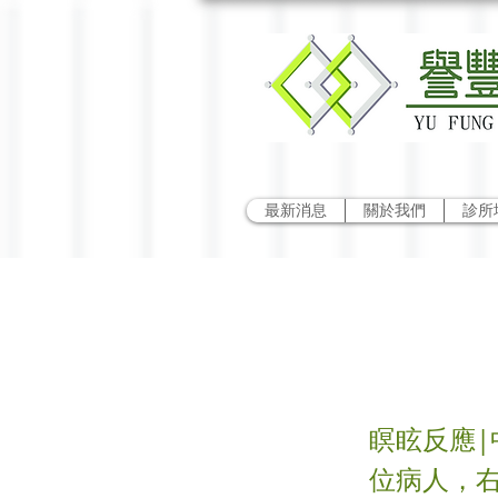
最新消息
關於我們
診所
瞑眩
瞑眩反應|
位病人，