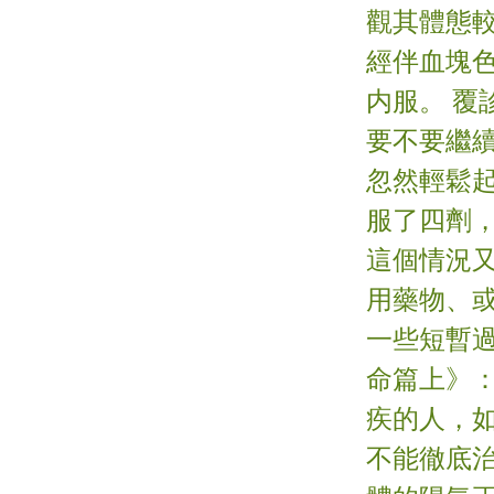
觀其體態
經伴血塊
内服。 
要不要繼
忽然輕鬆
服了四劑
這個情況
用藥物、
一些短暫
命篇上》
疾的人，
不能徹底