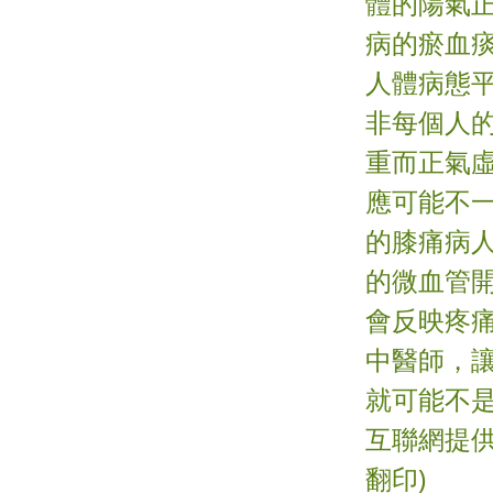
體的陽氣
病的瘀血
人體病態
非每個人
重而正氣
應可能不
的膝痛病
的微血管
會反映疼
中醫師，
就可能不是
互聯網提供
翻印)