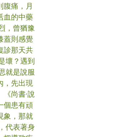
則腹痛，月
活血的中藥
烈，曾猶豫
膝蓋則感覺
復診那天共
是壞？遇到
思就是說服
內，先出現
《尚書·說
一個患有頑
現象，那就
，代表著身