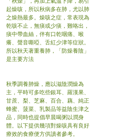
「秋燥」，再加上氣溫下降，易引
起燥咳，所以秋病多在肺，尤以肺
之燥熱最多。燥咳之症，常表現為
乾咳不止，無痰或少痰，難咯出，
痰中帶血絲，伴有口乾咽痛、喉
癢、聲音嘶啞、舌紅少津等症狀。
所以秋天著重養肺，「防燥養陰」
是主要方法
秋季調養肺燥，應以滋陰潤燥為
主，平時可多吃些銀耳、羅漢果、
甘蔗、梨、芝麻、百合、藕、純正
蜂蜜、菠菜、乳製品等益陰生津之
品，同時也提倡早晨喝粥以潤身
體。以下提供幾項對燥咳具有良好
療效的食療便方供讀者參考。