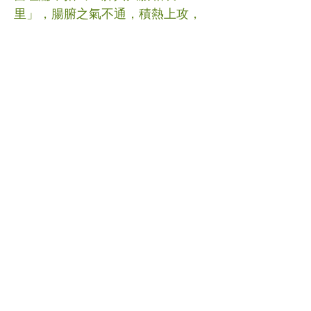
里」，腸腑之氣不通，積熱上攻，
影響肺氣不降，燥咳難癒，所以大
便必須保持1天1次，讀者可採用以
下二則治便秘的藥膳：
1.蘇子麻仁粥
【原料】蘇子15克，麻子仁15克，
米100克，冰糖適量。 【做法】把
蘇子、麻子仁搗爛如泥，同入砂鍋
中煎取濃汁去渣，入米，加適量冰
糖，同煮為稀粥。
2.杏仁粥