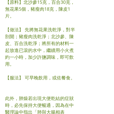
【原料】北沙參15克，百合30克，
無花果5個，豬瘦肉18克，陳皮1
片。
【做法】 先將無花果洗乾淨，對半
剖開；豬瘦肉洗乾淨；北沙參、陳
皮、百合洗乾淨；將所有的材料一
起放進已滾的水中，繼續用小火煮
約一小時，加少許鹽調味，即可飲
用。
【服法】 可早晚飲用，或佐餐食。
此外，肺燥若出現大便乾結的症狀
時，必先保持大便暢通，因為在中
醫理論中指出「肺與大腸相表