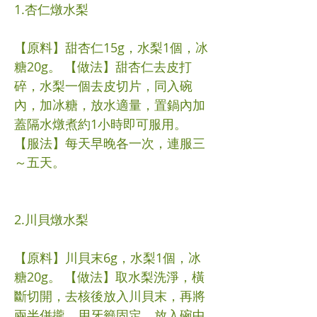
1.杏仁燉水梨
【原料】甜杏仁15g，水梨1個，冰
糖20g。 【做法】甜杏仁去皮打
碎，水梨一個去皮切片，同入碗
內，加冰糖，放水適量，置鍋內加
蓋隔水燉煮約1小時即可服用。
【服法】每天早晚各一次，連服三
～五天。
2.川貝燉水梨
【原料】川貝末6g，水梨1個，冰
糖20g。 【做法】取水梨洗淨，橫
斷切開，去核後放入川貝末，再將
兩半併攏，用牙籤固定，放入碗中