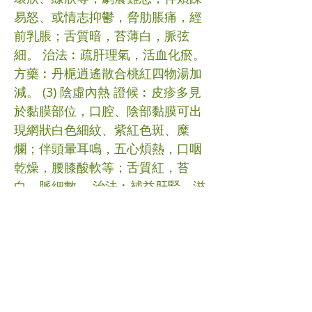
易怒、或情志抑鬱，脅肋脹痛，經
前乳脹；舌質暗，苔薄白，脈弦
細。 治法︰疏肝理氣，活血化瘀。
方藥︰丹梔逍遙散合桃紅四物湯加
減。 (3) 陰虛內熱 證候︰皮疹多見
於黏膜部位，口腔、陰部黏膜可出
現網狀白色細紋、紫紅色斑、糜
爛；伴頭暈耳鳴，五心煩熱，口咽
乾燥，腰膝酸軟等；舌質紅，苔
白，脈細數。 治法︰補益肝腎，滋
陰降火。 方藥︰知柏地黃湯加減。
注意調護 調暢情志，消除緊張、憂
慮等不良情緒。 避免局部刺激，忌
食辛辣，積極治療慢性感染病灶。
口腔黏膜受累者，可用金銀花、大
青葉、生甘草煎水漱口。飲食宜清