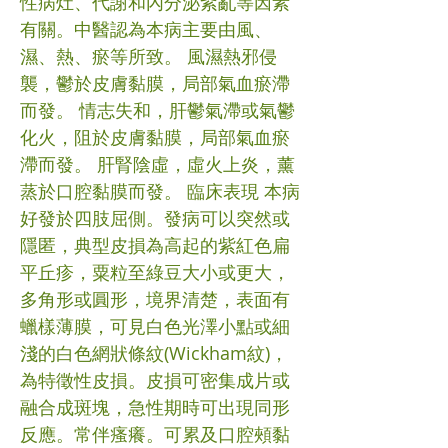
性病灶、代謝和內分泌紊亂等因素
有關。中醫認為本病主要由風、
濕、熱、瘀等所致。 風濕熱邪侵
襲，鬱於皮膚黏膜，局部氣血瘀滯
而發。 情志失和，肝鬱氣滯或氣鬱
化火，阻於皮膚黏膜，局部氣血瘀
滯而發。 肝腎陰虛，虛火上炎，薰
蒸於口腔黏膜而發。 臨床表現 本病
好發於四肢屈側。發病可以突然或
隱匿，典型皮損為高起的紫紅色扁
平丘疹，粟粒至綠豆大小或更大，
多角形或圓形，境界清楚，表面有
蠟樣薄膜，可見白色光澤小點或細
淺的白色網狀條紋(Wickham紋)，
為特徵性皮損。皮損可密集成片或
融合成斑塊，急性期時可出現同形
反應。常伴瘙癢。可累及口腔頰黏