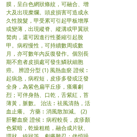
膜，呈白色網狀條紋，可融合、增
大及出現糜爛。頭皮損害可造成永
久性脫髮，甲受累可引起甲板增厚
或變薄，出現縱脊、縱溝或甲翼狀
胬肉，還可因進行性萎縮引起脫
甲。病程慢性，可持續數周或數
月，亦可數年內反復發作。個別長
期不愈者皮損處可發生鱗狀細胞
癌。 辨證分型 (1) 風熱血瘀 證候︰
起病急，病程短，皮疹多發或泛發
全身，為紫色扁平丘疹，瘙癢劇
烈；可伴身熱、口乾，舌紫紅，苔
薄黃，脈數。 治法︰祛風清熱，活
血止癢。 方藥︰消風散加減。 (2)
肝鬱血瘀 證候︰病程較長，皮疹顏
色紫暗，乾燥粗糙，融合成片狀、
環狀、線狀等，劇癢難忍；伴煩躁