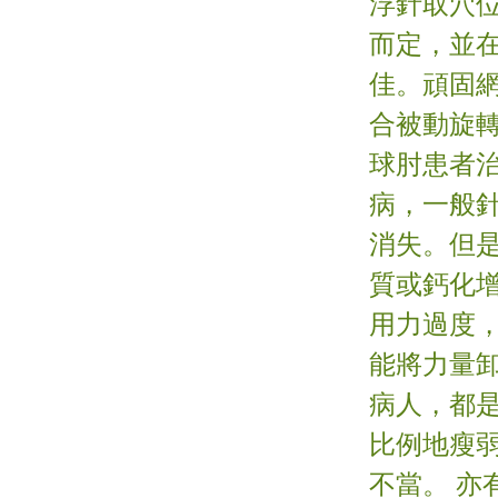
浮針取穴
而定，並
佳。頑固
合被動旋
球肘患者
病，一般
消失。但
質或鈣化
用力過度
能將力量
病人，都
比例地瘦
不當。 