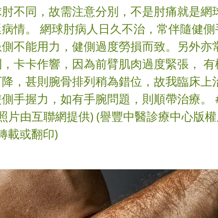
球肘不同，故需注意分別，不是肘痛就是網
延病情。 網球肘病人日久不治，常伴隨健側
患側不能用力，健側過度勞損而致。另外亦
利，卡卡作響，因為前臂肌肉過度緊張， 有
下降，甚則腕骨排列稍為錯位，故我臨床上
側手握力，如有手腕問題，則順帶治療。 #
章照片由互聯網提供) (譽豐中醫診療中心版權
得轉載或翻印)