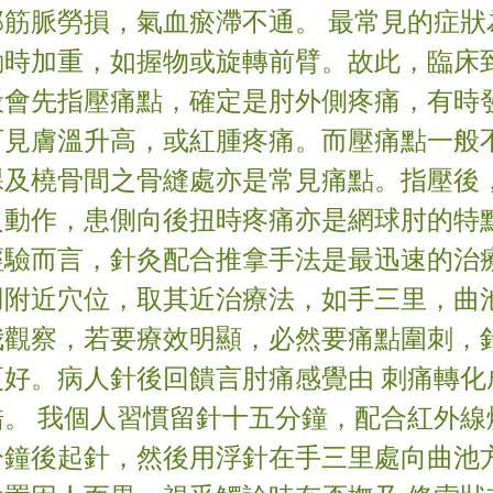
部筋脈勞損，氣血瘀滯不通。 最常見的症狀
動時加重，如握物或旋轉前臂。故此，臨床
般會先指壓痛點，確定是肘外側疼痛，有時
可見膚溫升高，或紅腫疼痛。而壓痛點一般
髁及橈骨間之骨縫處亦是常見痛點。指壓後
之動作，患側向後扭時疼痛亦是網球肘的特點
經驗而言，針灸配合推拿手法是最迅速的治
用附近穴位，取其近治療法，如手三里，曲
我觀察，若要療效明顯，必然要痛點圍刺，
更好。病人針後回饋言肘痛感覺由 刺痛轉化
錯。 我個人習慣留針十五分鐘，配合紅外線
分鐘後起針，然後用浮針在手三里處向曲池