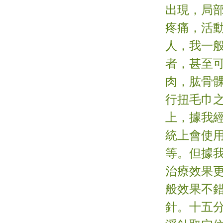
出現，局
疼痛，活
人，我一
者，甚至
肉，肱骨
行扭毛巾
上，據我
統上會使
等。但據
治療效果
般效果不
針。十五