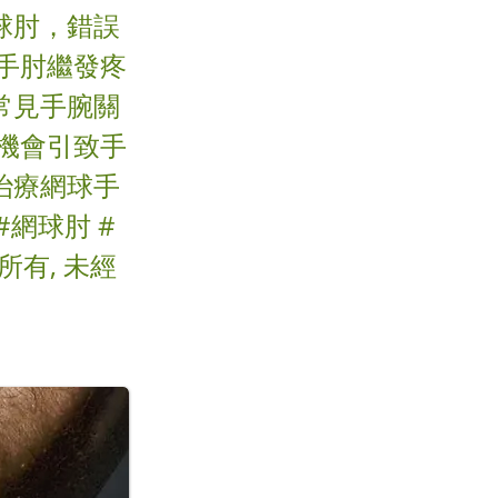
球肘，錯誤
手肘繼發疼
常見手腕關
機會引致手
治療網球手
網球肘 #
所有, 未經