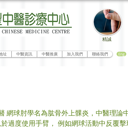
精誠
Eng
地址
中醫資訊
中醫推廣
加入我們
聯絡我們
肘的治療及癒後調攝
醫 網球肘學名為肱骨外上髁炎，中醫理論
見於過度使用手臂， 例如網球活動中反覆擊