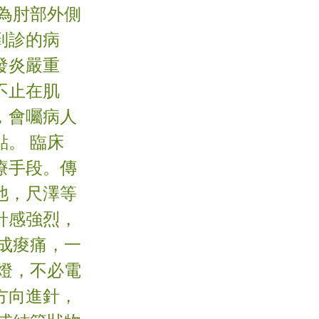
為肘部外側
到診的病
發炎嚴重
不止在肌
，會囑病人
。 臨床
療手段。傳
池，尺澤等
針感強烈，
成痠痛，一
燈，不必電
方向進針，