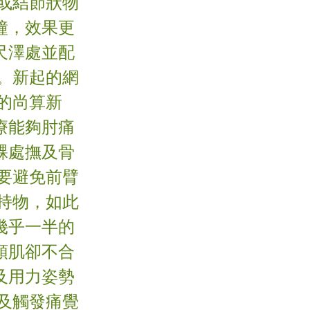
或結節狀物
鐘，效果更
尺澤處並配
。新起的網
的尚算新
療能夠肘痛
髁處撫及骨
要避免前臂
持物，如此
幾乎一半的
頭肌卻不合
及用力姿勢
及觸發痛覺