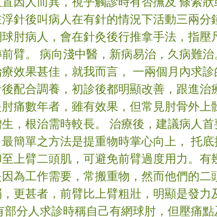
位置因人而異，視乎觸診時有否撫及 條索狀
在浮針後叫病人在有針的情況下活動三兩分
網球肘病人，會在針灸後行推拿手法，指壓
轉前臂。 病向淺中醫，新病易治，久病難治
治療效果甚佳，就我而言， 一兩個月內求診
針後配合調養，初診後都明顯改善，跟進治
是肘痛數年者，雖有效果，但常見肘骨外上
增生，根治需時較長。 治療後，建議病人首
，最簡單之方法是提重物時掌心向上， 托底
卸至上臂二頭肌，可避免前臂過度用力。有
是因為工作需要，常搬重物，然而他們的二
弱，更甚者，前臂比上臂粗壯，明顯是發力
亦有部分人求診時稱自己有網球肘，但壓痛點