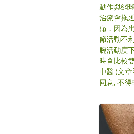
動作與網
治療會拖
痛，因為
節活動不
腕活動度
時會比較雙
中醫 (文
同意, 不