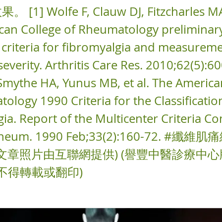
1] Wolfe F, Clauw DJ, Fitzcharles MA, 
can College of Rheumatology preliminar
 criteria for fibromyalgia and measureme
verity. Arthritis Care Res. 2010;62(5):60
Smythe HA, Yunus MB, et al. The America
ology 1990 Criteria for the Classificatio
ia. Report of the Multicenter Criteria C
s Rheum. 1990 Feb;33(2):160-72. #纖
 (文章照片由互聯網提供) (譽豐中醫診療中心
 不得轉載或翻印)