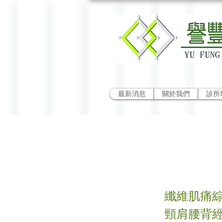
最新消息
關於我們
診所
纖維
纖維肌痛綜
頸肩腰背