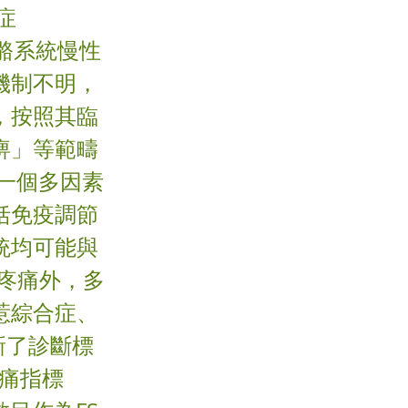
症
肉骨骼系統慢性
機制不明，
，按照其臨
痹」等範疇
一個多因素
括免疫調節
統均可能與
泛疼痛外，多
惹綜合症、
新了診斷標
疼痛指標