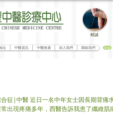
精誠
Eng
地址
中醫資訊
中醫推廣
加入我們
聯絡我們
肌痛綜合征
合征|中醫 近日一名中年女士因長期背痛求
經常出現疼痛多年，西醫告訴我患了纖維肌