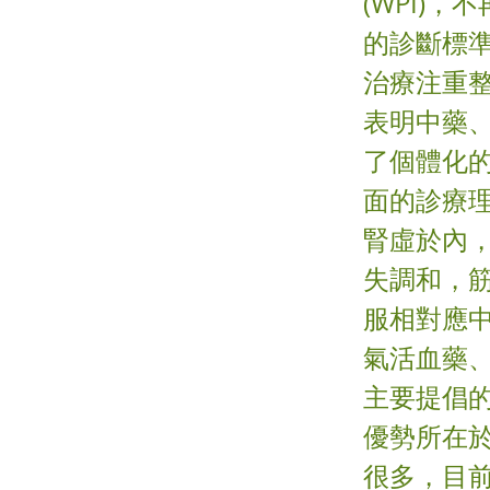
(WPI)，
的診斷標準
治療注重
表明中藥
了個體化
面的診療理
腎虛於內
失調和，
服相對應
氣活血藥
主要提倡
優勢所在
很多，目