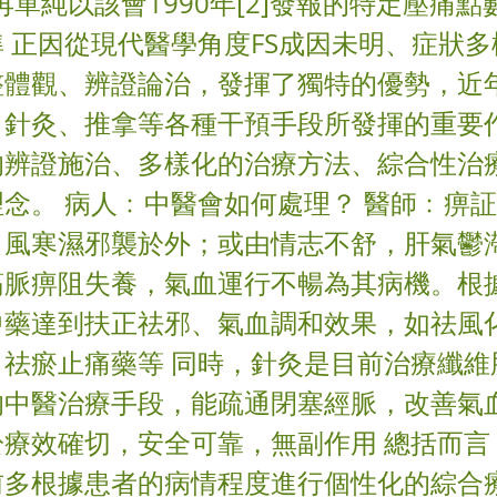
不再單純以該會1990年[2]發報的特定壓痛點
 正因從現代醫學角度FS成因未明、症狀
整體觀、辨證論治，發揮了獨特的優勢，近
、針灸、推拿等各種干預手段所發揮的重要
的辨證施治、多樣化的治療方法、綜合性治
念。 病人﹕中醫會如何處理？ 醫師﹕痹
，風寒濕邪襲於外；或由情志不舒，肝氣鬱
筋脈痹阻失養，氣血運行不暢為其病機。根
中藥達到扶正祛邪、氣血調和效果，如祛風
、祛瘀止痛藥等 同時，針灸是目前治療纖維
的中醫治療手段，能疏通閉塞經脈，改善氣
於療效確切，安全可靠，無副作用 總括而言
前多根據患者的病情程度進行個性化的綜合