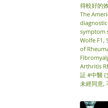
得較好的效果。 [
The Ameri
diagnostic
symptom se
Wolfe F1, 
of Rheumat
Fibromyalg
Arthriti
証 #中醫
未經同意,