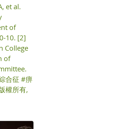
et al.
y
nt of
0-10. [2]
n College
n of
ommittee.
維肌痛綜合征 #痹
版權所有,