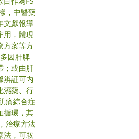
數目作為FS
多樣，中醫藥
年文獻報導
作用，體現
療方案等方
証多因肝脾
滯；或由肝
據辨証可內
化濕藥、行
肌痛綜合症
血循環，其
，治療方法
療法，可取