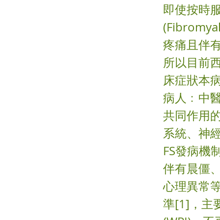
即使按時
(Fibrom
疼痛且伴
所以目前
床症狀本
病人﹕中
共同作用
系統、神
FS發病機
伴有晨僵
心理異常等
準[1]，主