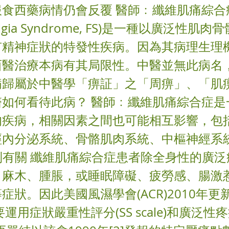
服食西藥病情仍會反覆 醫師﹕纖維肌痛綜合
yalgia Syndrome, FS)是一種以廣泛性肌
有精神症狀的特發性疾病。因為其病理生理
西醫治療本病有其局限性。中醫並無此病名
病歸屬於中醫學「痹証」之「周痹」、「肌
醫如何看待此病？ 醫師﹕纖維肌痛綜合症是
的疾病，相關因素之間也可能相互影響，包
經內分泌系統、骨骼肌肉系統、中樞神經系
制有關 纖維肌痛綜合症患者除全身性的廣
、麻木、腫脹，或睡眠障礙、疲勞感、腸激
症狀。因此美國風濕學會(ACR)2010年更
要運用症狀嚴重性評分(SS scale)和廣泛性