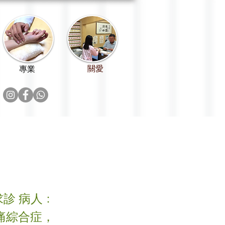
關愛
專業
診 病人﹕
痛綜合症，