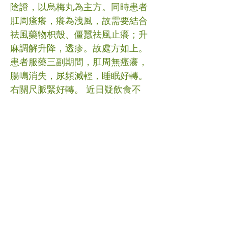
陰證，以烏梅丸為主方。同時患者
肛周瘙癢，癢為洩風，故需要結合
祛風藥物枳殼、僵蠶祛風止癢；升
麻調解升降，透疹。故處方如上。
患者服藥三副期間，肛周無瘙癢，
腸鳴消失，尿頻減輕，睡眠好轉。
右關尺脈緊好轉。 近日疑飲食不
節，出現腹瀉一次，故原方去黃
芩、僵蠶，加山楂18、蒼朮12，以
消食化滯，祛風止瀉。續觀。 #肛
周瘙癢 #中醫 (文章照片由互聯網提
供) (譽豐中醫診療中心版權所有, 未
經同意, 不得轉載或翻印)