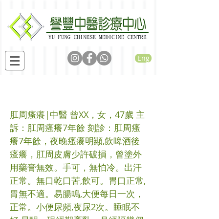
Eng
肛周瘙癢醫案分享
肛周瘙癢|中醫 曾XX，女，47歲 主
訴：肛周瘙癢7年餘 刻診：肛周瘙
癢7年餘，夜晚瘙癢明顯,飲啤酒後
瘙癢，肛周皮膚少許破損，曾塗外
用藥膏無效。手可，無怕冷。出汗
正常。無口乾口苦,飲可。胃口正常,
胃無不適。易腸鳴,大便每日一次，
正常。小便尿頻,夜尿2次。睡眠不