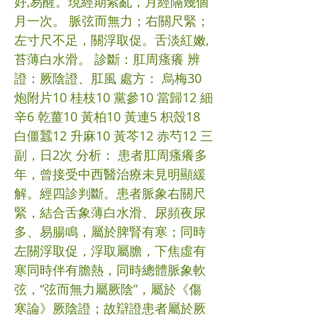
好,易醒。現經期紊亂，月經隔幾個
月一次。 脈弦而無力；右關尺緊；
左寸尺不足，關浮取促。舌淡紅嫩,
苔薄白水滑。 診斷：肛周瘙癢 辨
證：厥陰證、肛風 處方： 烏梅30
炮附片10 桂枝10 黨參10 當歸12 細
辛6 乾薑10 黃柏10 黃連5 枳殼18
白僵蠶12 升麻10 黃芩12 赤芍12 三
副，日2次 分析： 患者肛周瘙癢多
年，曾接受中西醫治療未見明顯緩
解。經四診判斷。患者脈象右關尺
緊，結合舌象薄白水滑、尿頻夜尿
多、易腸鳴，屬於脾腎有寒；同時
左關浮取促，浮取屬膽，下焦虛有
寒同時伴有膽熱，同時總體脈象軟
弦，“弦而無力屬厥陰”，屬於《傷
寒論》厥陰證；故辯證患者屬於厥