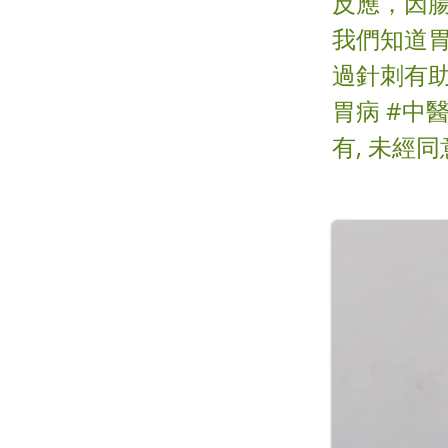
反應，因
我們知道
過針刺有助
胃病 #中
有, 未經同