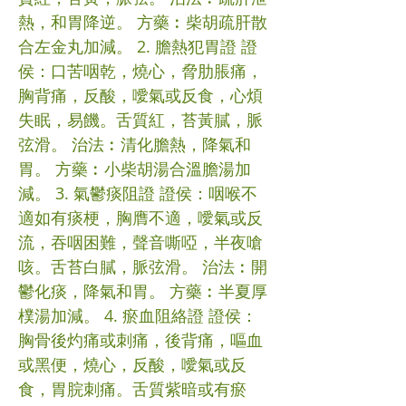
熱，和胃降逆。 方藥︰柴胡疏肝散
合左金丸加減。 2. 膽熱犯胃證 證
侯：口苦咽乾，燒心，脅肋脹痛，
胸背痛，反酸，噯氣或反食，心煩
失眠，易饑。舌質紅，苔黃膩，脈
弦滑。 治法︰清化膽熱，降氣和
胃。 方藥︰小柴胡湯合溫膽湯加
減。 3. 氣鬱痰阻證 證侯：咽喉不
適如有痰梗，胸膺不適，噯氣或反
流，吞咽困難，聲音嘶啞，半夜嗆
咳。舌苔白膩，脈弦滑。 治法︰開
鬱化痰，降氣和胃。 方藥︰半夏厚
樸湯加減。 4. 瘀血阻絡證 證侯：
胸骨後灼痛或刺痛，後背痛，嘔血
或黑便，燒心，反酸，噯氣或反
食，胃脘刺痛。舌質紫暗或有瘀