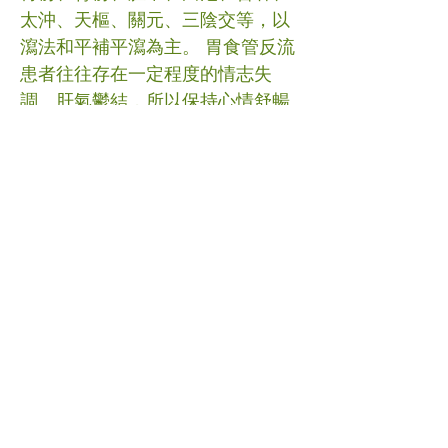
太沖、天樞、關元、三陰交等，以
瀉法和平補平瀉為主。 胃食管反流
患者往往存在一定程度的情志失
調、肝氣鬱結，所以保持心情舒暢
尤為重要。對於肥胖的患者，要控
制飲食，平衡營養，儘快減輕體
重。減少高脂肪膳食的攝入，因高
脂肪食物可促進小腸黏膜釋放膽囊
收縮素，從而降低食管下端括約肌
張力，使胃內容物易反流。忌食咖
啡、朱古力、薄荷等食物，因其可
以減低食管下端括約肌張力。禁煙
酒。長期大量攝入酒精，可引起“酒
精性”食管炎，吸煙也可能降低食管
下端括約肌張力。避免進食過冷、
過熱及甜酸辛辣等刺激性食物，以