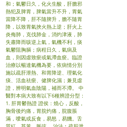
和；氣鬱日久，化火生酸，肝膽邪
熱犯及脾胃，脾氣當升不升，胃氣
當降不降，肝不隨脾升，膽不隨胃
降，以致胃氣挾火熱上逆；肝火上
炎侮肺，克伐肺金，消灼津液，肺
失肅降而咳逆上氣，氣機不利，痰
氣鬱阻胸膈；病程日久，氣病及
血，則因虛致瘀或氣滯血瘀。臨證
治療以暢達氣機為要，依病情分別
施以疏肝泄熱、和胃降逆、理氣化
痰、活血祛瘀、健脾化濕；兼見虛
證，辨明氣血陰陽，補而不滯。 中
醫對本病大致有以下6種辨證分型：
1. 肝胃鬱熱證 證侯：燒心，反酸，
胸骨後灼痛，胃脘灼痛，脘腹脹
滿，噯氣或反食，易怒，易饑。舌
質紅，苔黃，脈弦。 治法︰疏肝泄