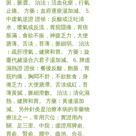
斑，脈澀。 治法︰活血化瘀，行氣
止痛。 方藥︰血府逐瘀湯加減。 5.
中虛氣逆證 證侯：反酸或泛吐清
水，噯氣或反流，胃脘隱痛，胃痞
脹滿，食欲不振，神疲乏力，大便
溏薄。舌淡，苔薄，脈細弱。 治法
︰疏肝理氣，健脾和胃。 方藥︰旋
覆代赭湯合六君子湯加減。 6. 脾虛
濕熱證 證侯：餐後反酸，飽脹，胃
脘灼痛，胸悶不舒，不欲飲食，身
倦乏力，大便溏滯。舌淡或紅，苔
薄黃膩，脈細滑數。 治法︰清化濕
熱，健脾和胃。 方藥︰黃連湯加
減。 另外針灸是治療本病的非藥物
療法之一，常用穴位：實證用內
關、足三里、中脘；虛證用脾俞、
胃俞、腎俞、膻中、曲池、合谷、