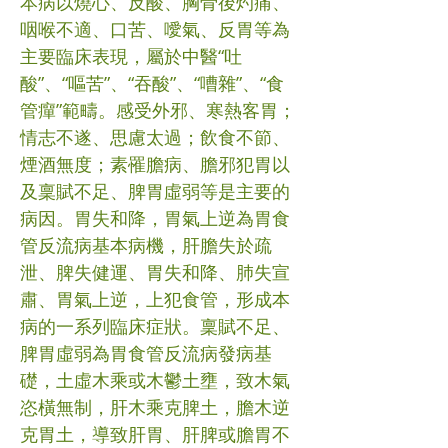
本病以燒心、反酸、胸骨後灼痛、
咽喉不適、口苦、噯氣、反胃等為
主要臨床表現，屬於中醫“吐
酸”、“嘔苦”、“吞酸”、“嘈雜”、“食
管癉”範疇。感受外邪、寒熱客胃；
情志不遂、思慮太過；飲食不節、
煙酒無度；素罹膽病、膽邪犯胃以
及稟賦不足、脾胃虛弱等是主要的
病因。胃失和降，胃氣上逆為胃食
管反流病基本病機，肝膽失於疏
泄、脾失健運、胃失和降、肺失宣
肅、胃氣上逆，上犯食管，形成本
病的一系列臨床症狀。稟賦不足、
脾胃虛弱為胃食管反流病發病基
礎，土虛木乘或木鬱土壅，致木氣
恣橫無制，肝木乘克脾土，膽木逆
克胃土，導致肝胃、肝脾或膽胃不