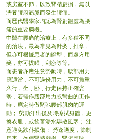
或房室不節﹐以致腎精虧損﹐無以
濡養腰府筋脈而發生腰痛。
而歷代醫學家均認為腎虧體虛為腰
痛的重要病機。
中醫在腰痛的治療上﹐有多種不同
的治法﹐最為常見為針灸﹑推拿﹐
但亦可根據患者的證型﹐而處方用
藥﹐亦可拔罐﹑刮痧等等。
而患者亦應注意勞動時﹐腰部用力
應適當﹐不可過份用力﹐不可負重
久行﹐坐﹑卧﹑行走保持正確姿
勢﹐若需作腰部用力或彎曲的工作
時﹐應定時做鬆弛腰部肌肉的運
動； 勞動汗出後及時擦拭身體﹐更
換衣服﹐或飲薑湯水驅散風寒； 注
意避免跌仆損傷； 勞逸適度﹐節制
房事﹐勿使腎精虧損﹐腎陽虛敗。