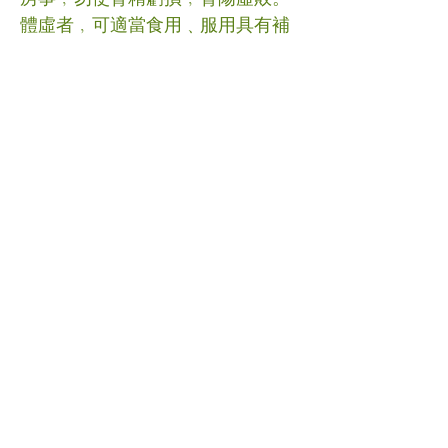
體虛者﹐可適當食用﹑服用具有補
腎的食品﹐如黑豆﹑黑芝麻﹑桑寄
生﹑杜仲等。
已患腰痛的病人﹐除注意上述事項
外﹐腰部用力更應小心﹐必要時休
息或戴腰托﹐以減輕腰部的受力負
荷﹐另可根據腰痛的寒熱情況﹐局
部進行熱熨﹑冷敷等。 #腰痛 #中
醫 (文章照片由互聯網提供) (譽豐中
醫診療中心版權所有, 未經同意, 不
得轉載或翻印)