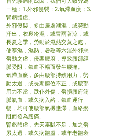
首先腰痛的成因﹐我們可大致分為
三種：1.外邪侵襲；2.氣滯血瘀；3.
腎虧體虛。
外邪侵襲﹐多由居處潮濕﹐或勞動
汗出﹐衣裹冷濕﹐或冒雨著涼﹐或
長夏之季﹐勞動於濕熱交蒸之處﹐
使寒濕﹑濕熱﹑暑熱等六淫外邪乘
勞動之虛﹐侵襲腰府﹐導致腰部經
脈受阻﹐氣血不暢而發生腰痛。
氣滯血瘀﹐多由腰部持續用力﹐勞
動太過﹐或長期體位不正﹐或腰部
用力不當﹐跌仆外傷﹐勞損腰府筋
脈氣血﹐或久病入絡﹐氣血運行
暢﹐均可使腰部氣機壅滯﹐血絡瘀
阻而發為腰痛。
腎虧體虛﹐先天禀賦不足﹐加之勞
累太過﹐或久病體虛﹐或年老體衰