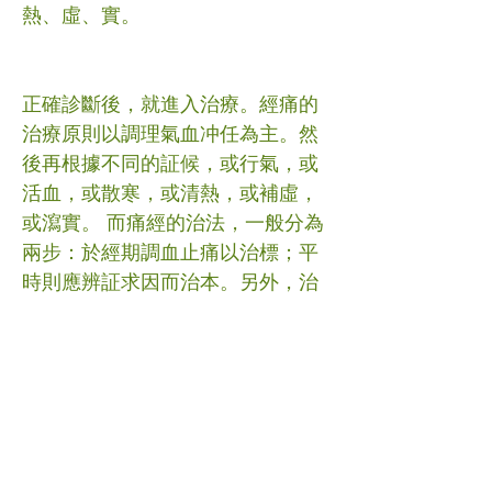
熱、虛、實。
正確診斷後，就進入治療。經痛的
治療原則以調理氣血冲任為主。然
後再根據不同的証候，或行氣，或
活血，或散寒，或清熱，或補虛，
或瀉實。 而痛經的治法，一般分為
兩步：於經期調血止痛以治標；平
時則應辨証求因而治本。另外，治
療時又宜結合素體的情況，或調
肝，或益腎，或扶脾。總之，就是
要使氣順血和，冲任流通，經血暢
行則痛可愈！ #痛經 #中醫 (文章照
片由互聯網提供) (譽豐中醫診療中
心版權所有, 未經同意, 不得轉載或
翻印)