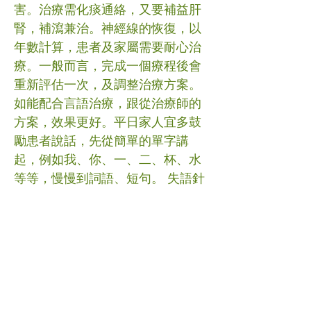
害。治療需化痰通絡，又要補益肝
腎，補瀉兼治。神經線的恢復，以
年數計算，患者及家屬需要耐心治
療。一般而言，完成一個療程後會
重新評估一次，及調整治療方案。
如能配合言語治療，跟從治療師的
方案，效果更好。平日家人宜多鼓
勵患者說話，先從簡單的單字講
起，例如我、你、一、二、杯、水
等等，慢慢到詞語、短句。 失語針
灸治療，也要把握黃金時間。一般
而言，中風後的首一年內，進步效
果較明顯。若拖延太久，邪鬱體
虛，更難有療效。 #中風 #失語 #
針灸 #中醫 (文章照片由互聯網提
供) (譽豐中醫診療中心版權所有, 未
經同意, 不得轉載或翻印)