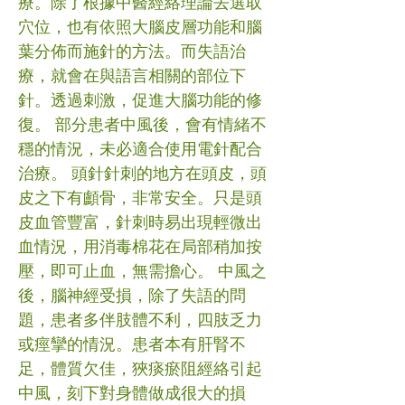
療。除了根據中醫經絡理論去選取
穴位，也有依照大腦皮層功能和腦
葉分佈而施針的方法。而失語治
療，就會在與語言相關的部位下
針。透過刺激，促進大腦功能的修
復。 部分患者中風後，會有情緒不
穩的情況，未必適合使用電針配合
治療。 頭針針刺的地方在頭皮，頭
皮之下有顱骨，非常安全。只是頭
皮血管豐富，針刺時易出現輕微出
血情況，用消毒棉花在局部稍加按
壓，即可止血，無需擔心。 中風之
後，腦神經受損，除了失語的問
題，患者多伴肢體不利，四肢乏力
或痙攣的情況。患者本有肝腎不
足，體質欠佳，狹痰瘀阻經絡引起
中風，刻下對身體做成很大的損