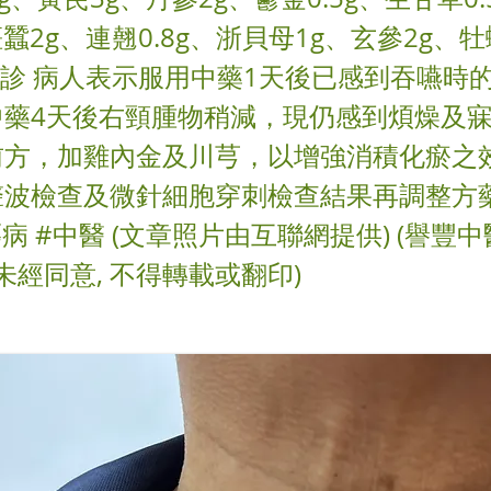
僵蠶2g、連翹0.8g、浙貝母1g、玄參2g、牡
覆診 病人表示服用中藥1天後已感到吞嚥時
中藥4天後右頸腫物稍減，現仍感到煩燥及
前方，加雞內金及川芎，以增強消積化瘀之
波檢查及微針細胞穿刺檢查結果再調整方藥
癭病 #中醫 (文章照片由互聯網提供) (譽豐
 未經同意, 不得轉載或翻印)