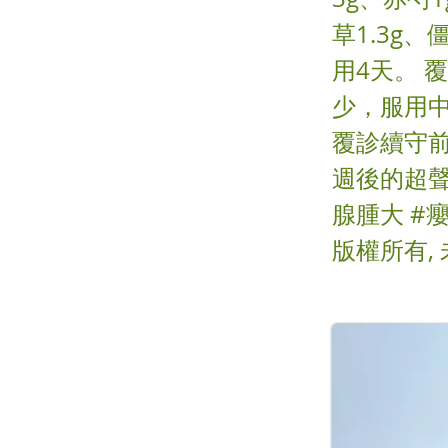
草1.3g、
用4天。 
少，服用
覆診續守
週後的超聲
腺腫大 #
版權所有,