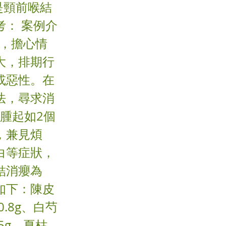
是頸前喉結
： 案例介
大，擔心情
大，排期行
或惡性。在
法，尋求消
腫起如2個
，兼見煩
白等症狀，
結消癭為
如下：陳皮
0.8g、白芍
5g、夏枯