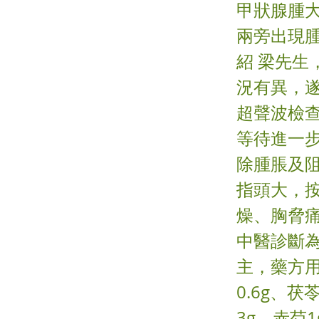
甲狀腺腫大
兩旁出現
紹 梁先生
況有異，
超聲波檢
等待進一
除腫脹及阻
指頭大，
燥、胸脅
中醫診斷
主，藥方
0.6g、茯
3g、赤芍1