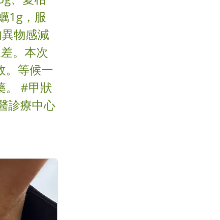
蠣1g，服
的異物感減
寐差。本次
效。等候一
。 #甲狀
中醫診療中心