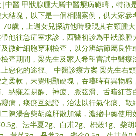
|中醫 甲狀腺腫大屬中醫癭病範疇，特徵
腫大結塊，以下是一個相關案例，供大家參考
，70歲，上週女兒探訪他時發現其右頸腫
遂帶他往急症室求診，西醫初診為甲狀腺腫
查及微針細胞穿刺檢查，以分辨結節屬良性
步檢查期間，梁先生及家人希望嘗試中醫療
止惡化的途徑。 中醫診療方案 梁先生右頸
按之柔軟，未覺明顯硬塊，吞嚥時有異物感
痛、納寐差易醒、神疲、脈弦滑、舌暗紅苔
為癭病，痰瘀互結證，治法以行氣化痰、散
用二陳湯合柴胡疏肝散加減，濃縮中藥使用
苓0.5g、法半夏2g、白朮2g、枳殼1g、柴胡
g、黃芪3g、丹參2g、鬱金0.5g、生甘草0.