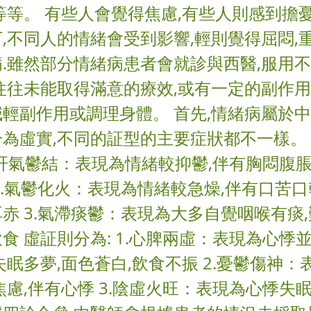
等等。 有些人會覺得焦慮,有些人則感到擔憂
,不同人的情緒會受到影響,輕則覺得屈悶,
.雖然部分情緒病患者會就診與西醫,服用
往往未能取得滿意的療效,或有一定的副作用
輕副作用或調理身體。 首先,情緒病屬於中
為虛實,不同的証型的主要症狀都不一樣。
1.肝氣鬱結：表現為情緒較抑鬱,伴有胸悶腹脹
2.氣鬱化火：表現為情緒較急燥,伴有口苦口
赤 3.氣滯痰鬱：表現為大多自覺咽喉有痰,
食 虛証則分為: 1.心脾兩虛：表現為心悸
失眠多夢,面色蒼白,飲食不振 2.憂鬱傷神：
焦慮,伴有心悸 3.陰虛火旺：表現為心悸失眠