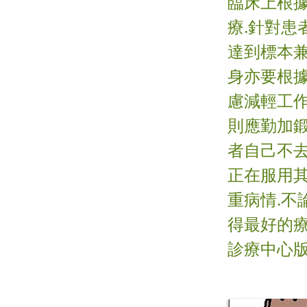
臨床上根
療.針對患
達到標本兼
身亦要根
慮減輕工作
則應勤加鍛
者自己不去
正在服用其
重病情.不
得最好的療
診療中心版