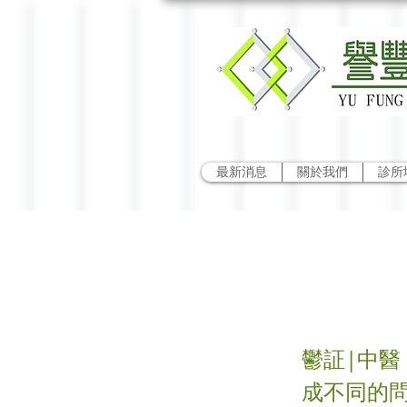
最新消息
關於我們
診所
鬱到
鬱証|中醫
成不同的問