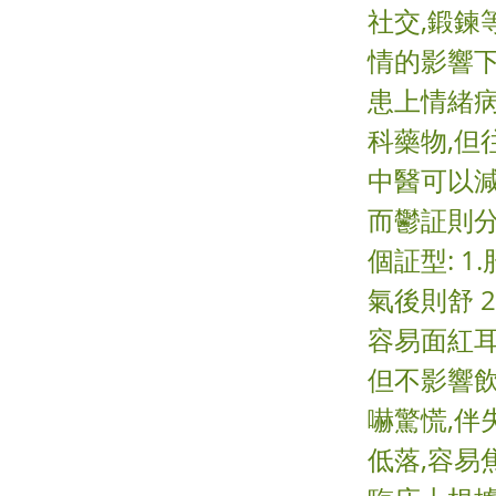
社交,鍛鍊
情的影響下
患上情緒病
科藥物,但
中醫可以減
而鬱証則分
個証型: 
氣後則舒 
容易面紅耳
但不影響飲
嚇驚慌,伴
低落,容易