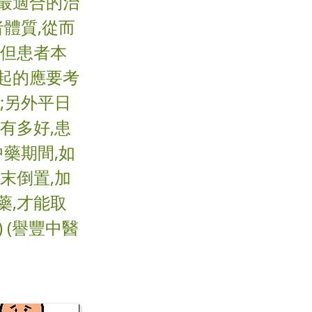
最適合的治
體質,從而
,但患者本
起的應要考
;另外平日
有多好,患
藥期間,如
末倒置,加
藥,才能取
 (譽豐中醫