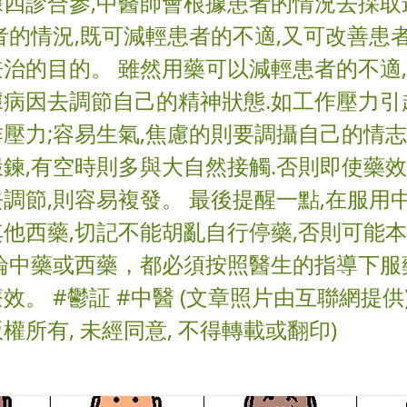
據四診合參,中醫師會根據患者的情況去採取
者的情況,既可減輕患者的不適,又可改善患者
治的目的。 雖然用藥可以減輕患者的不適
據病因去調節自己的精神狀態.如工作壓力引
壓力;容易生氣,焦慮的則要調攝自己的情志
鍊,有空時則多與大自然接觸.否則即使藥效
調節,則容易複發。 最後提醒一點,在服用中
他西藥,切記不能胡亂自行停藥,否則可能本
論中藥或西藥，都必須按照醫生的指導下服
效。 #鬱証 #中醫 (文章照片由互聯網提供)
權所有, 未經同意, 不得轉載或翻印)