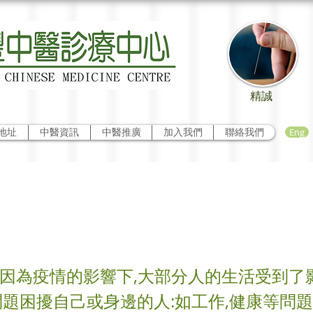
精誠
Eng
地址
中醫資訊
中醫推廣
加入我們
聯絡我們
病
 因為疫情的影響下,大部分人的生活受到了
題困擾自己或身邊的人:如工作,健康等問題