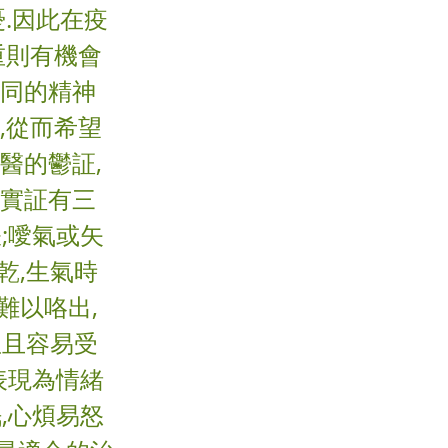
.因此在疫
重則有機會
不同的精神
,從而希望
醫的鬱証,
 實証有三
;噯氣或矢
乾,生氣時
難以咯出,
並且容易受
表現為情緒
,心煩易怒