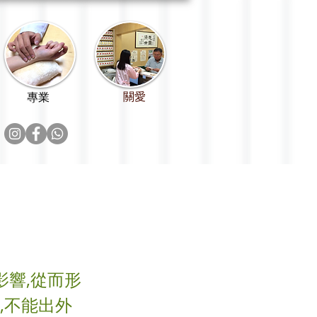
關愛
專業
影響,從而形
,不能出外