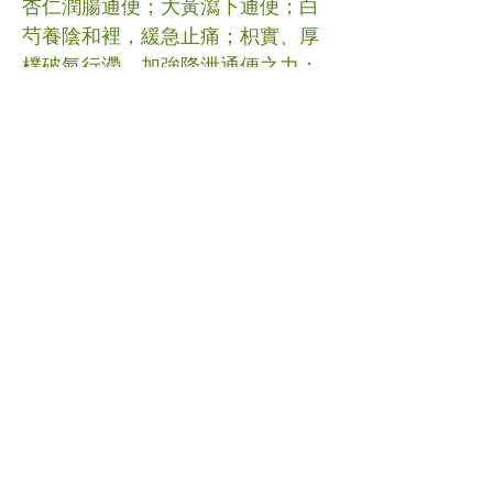
杏仁潤腸通便；大黃瀉下通便；白
芍養陰和裡，緩急止痛；枳實、厚
樸破氣行滯，加強降泄通便之力；
白朮、炙甘草健脾益氣；當歸、生
地滋陰養血。老年性便秘多以虛証
為主，但患者以腑氣不通，氣機鬱
滯為主，大便秘結的時間短，無反
覆發作的病史，故治療上以潤腸通
便，行氣通腑為主，輔以健脾益氣
之品，以防瀉下藥傷及脾胃。 #便
秘 #中醫 (文章照片由互聯網提供)
(譽豐中醫診療中心版權所有, 未經
同意, 不得轉載或翻印)