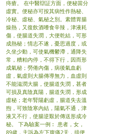
痔瘡。 在中醫辯証方面，便秘當分
虛實。便秘亦可按其病性作熱秘、
冷秘、虛秘、氣秘之別。素體胃腸
燥熱，又復飲酒嗜食辛辣，津液耗
傷，使腸道失潤，大便乾結，可形
成熱秘；情志不遂，憂思過度，或
久坐少動，可使氣機鬱滯，通降失
常，糟粕內停，不得下行，因而形
成氣秘；勞倦內傷，病後氣血虧
虛，氣虛則大腸傳導無力，血虛則
不能滋潤大腸，使腸道失潤，甚者
可損及真陰真陽，腸道失潤，形成
虛秘；老年腎陽虧虛，腸道失去溫
煦，可致陰寒內結，陽氣不通，津
液又不行，使腸逆艱於傳送形成冷
秘。 下為驗案一例︰ 患者，女，
89歲，主訴為左下腹痛2天，排便