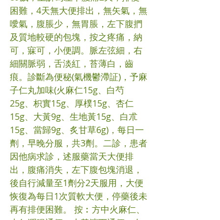
困難，4天無大便排出，無矢氣，無
噯氣，腹脹少，無胃脹，左下腹捫
及質地較硬的包塊，按之疼痛，納
可，寐可，小便調。脈左弦細，右
細關脈弱，舌淡紅，苔薄白，齒
痕。診斷為便秘(氣機鬱滯証)，予麻
子仁丸加味(火麻仁15g、白芍
25g、枳實15g、厚樸15g、杏仁
15g、大黃9g、生地黃15g、白朮
15g、當歸9g、炙甘草6g)，每日一
劑，早晚分服，共3劑。二診，患者
因他病求診，述服藥當天大便排
出，腹痛消失，左下腹包塊消退，
後自行減量至1劑分2天服用，大便
恢復為每日1次質軟大便，停藥後未
再有排便困難。 按︰方中火麻仁、