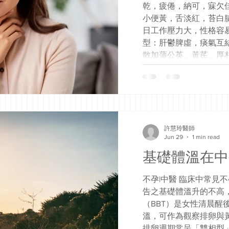
乾，疲倦，納可，寐欠
小便黃，舌淡紅，苔白
日工作壓力大，性格容易
型：肝鬱脾虛，痰氣互
散加蒲公英、黃芪、厚
共三劑 三天後患者覆
方加萊菔子、鬱金續治
物梗塞，吞之不下，咯
飲食吞咽無異常。臨床
等器質性病變作鑒別。
暢而引起，其症狀可隨
許慧玲醫師
Jun 29
1 min read
作壓力大，性格容易緊
結，停聚於咽喉。肝鬱
基礎體溫在中
司，痰濕內蘊，導致胃
頻。綜合患者的舌脈，
不孕|中醫 臨床中常見
瀉心湯辛開苦降，恢復
告之基礎體溫升的不高
化，合四逆散疏肝理脾
（BBT）是女性清晨醒
結，黃芪補中益氣，厚
溫，可作為觀察排卵與
氣，合歡皮活血理氣安神。
排卵週期常呈「雙相型