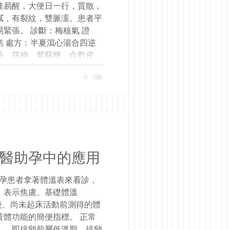
佳易醒，大便日一行，質散，
膩，有裂紋，雙脈濡。患者平
緊張。 診斷：梅核氣 證
結 處方：半夏瀉心湯合四逆
朴、茯神、紫蘇梗、合歡皮，
診，表示症狀改善，於是守上
。 梅核氣，指自覺咽中有異
之不出，如梅核卡於咽喉，但
上需與慢性咽炎、反流性喉痹
本病多見於女性，多因情志不
情緒波動而影響，患者平日工
張，導致肝鬱氣滯，痰氣互
乘脾，脾失健運，水液代謝失
醫助孕中的應用
氣失降，胃氣上逆，故噯氣
反映其脾虛濕阻。方藥用半夏
不孕患者拿著體溫表來看診，
脾胃氣機升降之職，脾健則濕
，表示焦慮。基礎體溫
，加蒲公英清熱解毒，利濕散
後、尚未起床活動前測得的體
朴下氣燥濕，紫蘇梗寬胸理
黃體功能的簡便指標。 正常
...
」，即排卵前屬低溫期，排卵