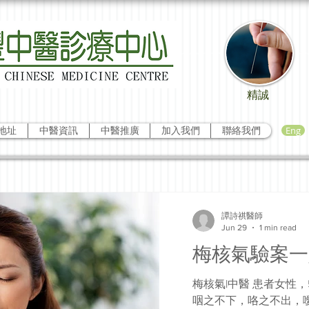
精誠
Eng
地址
中醫資訊
中醫推廣
加入我們
聯絡我們
譚詩祺醫師
Jun 29
1 min read
梅核氣驗案一
梅核氣|中醫 患者女性
咽之不下，咯之不出，