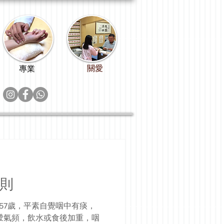
關愛
專業
則
，57歲，平素自覺咽中有痰，
噯氣頻，飲水或食後加重，咽