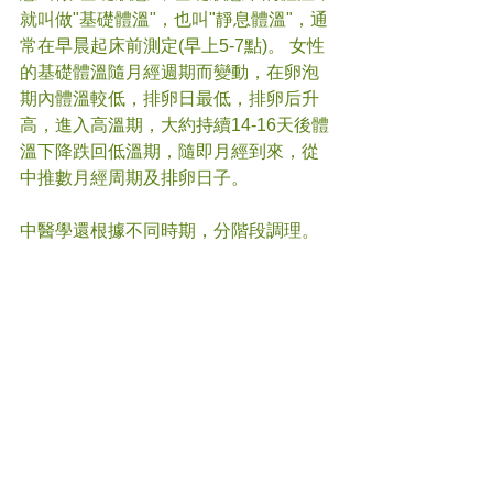
就叫做"基礎體溫"，也叫"靜息體溫"，通
常在早晨起床前測定(早上5-7點)。 女性
的基礎體溫隨月經週期而變動，在卵泡
期內體溫較低，排卵日最低，排卵后升
高，進入高溫期，大約持續14-16天後體
溫下降跌回低溫期，隨即月經到來，從
中推數月經周期及排卵日子。
中醫學還根據不同時期，分階段調理。
總括來說女子月經以腎為本，還要切合
身體實際狀況，辨證論治，詳情請與您
的中醫師聯絡。
#婦科
#中醫
(文章照片由互聯網提供)
(譽豐中醫診療中心版權所有, 未經同意, 