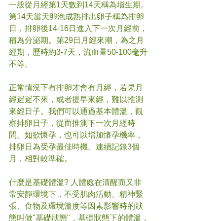
一般從月經第1天數到14天稱為增生期。
第14天當天卵泡成熟排出卵子稱為排卵
日，排卵後14-16日進入下一次月經前，
稱為分泌期。第29日月經來潮，為之月
經期，歷時約3-7天，流血量50-100毫升
不等。
正常情況下有排卵才會有月經，若果月
經遲遲不來，或者提早來經，難以推測
來經日子。我們可以通過基本體溫，觀
察排卵日子，從而推測下一次月經時
間。如欲懷孕，也可以增加懷孕機率，
排卵日為受孕最佳時機。連續記錄3個
月，相對較準確。
什麼是基礎體溫? 人體處在清醒而又非
常安靜環境下，不受肌肉活動、精神緊
張、食物及環境溫度等因素影響時的狀
態叫做"基礎狀態"，基礎狀態下的體溫，