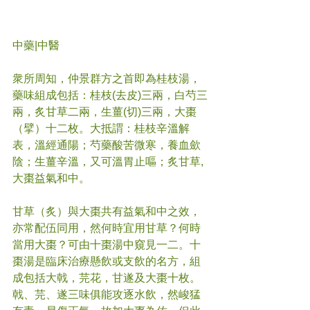
中藥|中醫
衆所周知，仲景群方之首即為桂枝湯，
藥味組成包括：桂枝(去皮)三兩，白芍三
兩，炙甘草二兩，生薑(切)三兩，大棗
（擘）十二枚。大抵謂：桂枝辛溫解
表，溫經通陽；芍藥酸苦微寒，養血歛
陰；生薑辛溫，又可溫胃止嘔；炙甘草,
大棗益氣和中。
甘草（炙）與大棗共有益氣和中之效，
亦常配伍同用，然何時宜用甘草？何時
當用大棗？可由十棗湯中窺見一二。十
棗湯是臨床治療懸飲或支飲的名方，組
成包括大戟，芫花，甘遂及大棗十枚。
戟、芫、遂三味俱能攻逐水飲，然峻猛