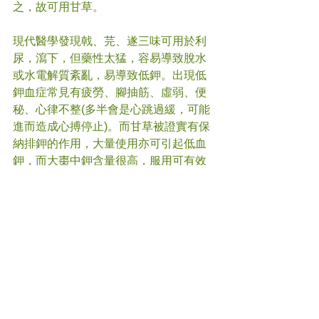
之，故可用甘草。
現代醫學發現戟、芫、遂三味可用於利
尿，瀉下，但藥性太猛，容易導致脫水
或水電解質紊亂，易導致低鉀。出現低
鉀血症常見有疲勞、腳抽筋、虛弱、便
秘、心律不整(多半會是心跳過緩，可能
進而造成心搏停止)。而甘草被證實有保
納排鉀的作用，大量使用亦可引起低血
鉀，而大棗中鉀含量很高，服用可有效
緩解低血鉀。如此解釋，便更簡單易
明。但仲景至今已近兩千年，這便是中
醫超越千年的魅力所在！
#
中藥
#中醫
(文章照片由互聯網提供)
(譽豐中醫診療中心版權所有, 未經同意, 