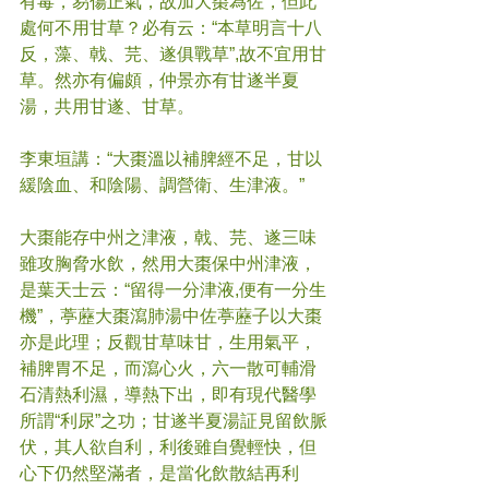
有毒，易傷正氣，故加大棗為佐，但此
處何不用甘草？必有云：“本草明言十八
反，藻、戟、芫、遂俱戰草”,故不宜用甘
草。然亦有偏頗，仲景亦有甘遂半夏
湯，共用甘遂、甘草。
李東垣講：“大棗溫以補脾經不足，甘以
緩陰血、和陰陽、調營衛、生津液。”
大棗能存中州之津液，戟、芫、遂三味
雖攻胸脅水飲，然用大棗保中州津液，
是葉天士云：“留得一分津液,便有一分生
機”，葶藶大棗瀉肺湯中佐葶藶子以大棗
亦是此理；反觀甘草味甘，生用氣平，
補脾胃不足，而瀉心火，六一散可輔滑
石清熱利濕，導熱下出，即有現代醫學
所謂“利尿”之功；甘遂半夏湯証見留飲脈
伏，其人欲自利，利後雖自覺輕快，但
心下仍然堅滿者，是當化飲散結再利