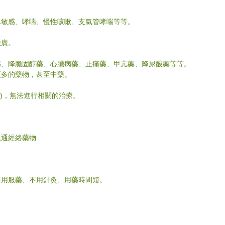
鼻敏感、哮喘、慢性咳嗽、支氣管哮喘等等。
推廣。
藥、降膽固醇藥、心臟病藥、止痛藥、甲亢藥、降尿酸藥等等。
更多的藥物，甚至中藥。
obia)，無法進行相關的治療。
溫通經絡藥物
不用服藥、不用針灸、用藥時間短。