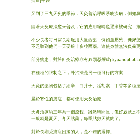
痛症|中醫
又到了三九天灸的季節，天灸善治
呼吸系統疾病，例如
隨著天灸療法愈來普及，它的應用範疇也逐漸被研究、
不少長者每日需長期服用大量西藥，例如血壓藥、糖尿
不乏聽到他們一天要服十多粒西藥。這使身體無法負荷
部分病患，對於針灸治療亦有
針頭恐懼症(
trypanoph
在種種的限制之下，外治法是另一種可行的方案
天灸的藥物包括了細辛、白芥子、延胡索、丁香等多種
屬於寒性的痛症，都可使用天灸治療
天灸治療約三年為一個療程。雖然時間長，但好處就是
一般就是夏天、冬天貼藥，每季貼數天就夠了。
對於長期受痛症困擾的人，是不錯的選擇。