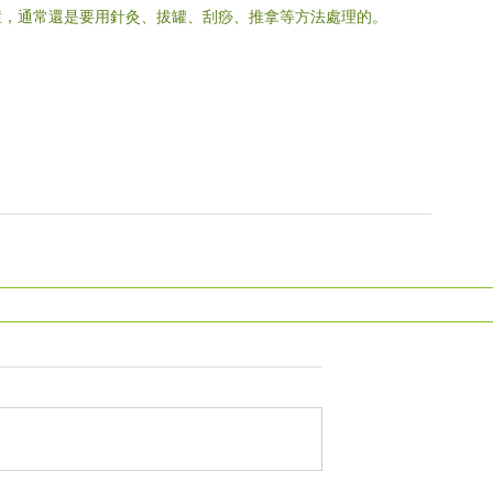
症，通常還是要用針灸、拔罐、刮痧、推拿等方法處理的。