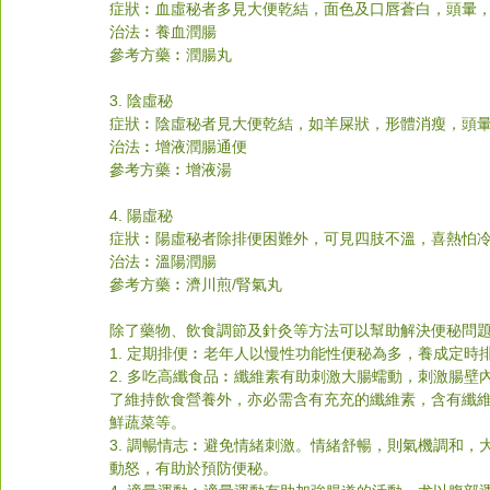
症狀︰血虛秘者多見大便乾結，面色及口唇蒼白，頭暈
治法︰養血潤腸
參考方藥︰潤腸丸
3. 陰虛秘
症狀︰陰虛秘者見大便乾結，如羊屎狀，形體消瘦，頭
治法︰增液潤腸通便
參考方藥︰增液湯
4. 陽虛秘
症狀︰陽虛秘者除排便困難外，可見四肢不溫，喜熱怕
治法︰溫陽潤腸
參考方藥︰濟川煎/腎氣丸
除了藥物、飲食調節及針灸等方法可以幫助解決便秘問
1. 定期排便︰老年人以慢性功能性便秘為多，養成定
2. 多吃高纖食品︰纖維素有助刺激大腸蠕動，刺激腸
了維持飲食營養外，亦必需含有充充的纖維素，含有纖
鮮蔬菜等。
3. 調暢情志︰避免情緒刺激。情緒舒暢，則氣機調和
動怒，有助於預防便秘。