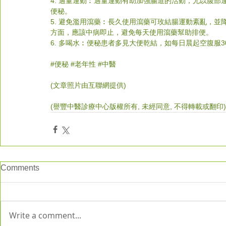
4. 適量運動︰適量運動有助加強腸道的活動，尤以腹
便秘。
5. 避免濫用瀉藥︰長久使用瀉藥可玫結腸運動紊亂，
方面，應該中病即止，避免每天使用瀉藥幫助排便。
6. 多喝水︰便秘患者多見大便乾結，如每日晨起空腹服3
#
便秘 
#老年性
#中醫
(文章照片由互聯網提供) 
(譽豐中醫診療中心版權所有, 未經同意, 不得轉載或翻印)
Comments
Write a comment...