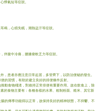
，心悸氣短等症狀。
暈耳鳴，心煩失眠，潮熱盜汗等症狀。
冷，伴腹中冷痛，腰膝痠軟乏力等症狀。
題外，患者亦應注意日常起居，多管齊下，以防治便秘的發生。
時排便的習慣，有助於建立良好的排便條件反射。
壁內推動食物殘渣，對維持正常排便有重要作用。故在飲食上，除
維素的食物主要有：各種各樣的水果、粗制粉面、糙米、其它新
，大腸的傳導功能得以正常，故保持良好的精神狀態，不抑鬱、不