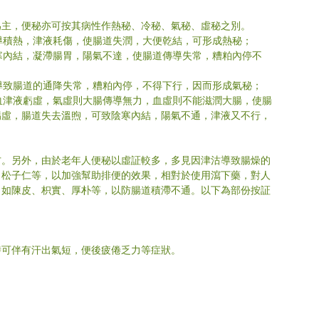
為主，便秘亦可按其病性作熱秘、冷秘、氣秘、虛秘之別。
腸導積熱，津液耗傷，使腸道失潤，大便乾結，可形成熱秘；
陰寒內結，凝滯腸胃，陽氣不達，使腸道傳導失常，糟粕內停不
，導致腸道的通降失常，糟粕內停，不得下行，因而形成氣秘；
氣血津液虧虛，氣虛則大腸傳導無力，血虛則不能滋潤大腸，使腸
虧虛，腸道失去溫煦，可致陰寒內結，陽氣不通，津液又不行，
方。另外，由於老年人便秘以虛証較多，多見因津沽導致腸燥的
、松子仁等，以加強幫助排便的效果，相對於使用瀉下藥，對人
，如陳皮、枳實、厚朴等，以防腸道積滯不通。以下為部份按証
時可伴有汗出氣短，便後疲倦乏力等症狀。