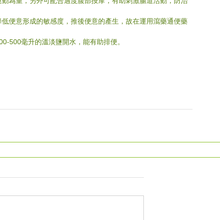
部運動為重，另外可配合適度腹部按摩，有助刺激腸道活動，防治
並降低便意形成的敏感度，推後便意的產生，故在運用瀉藥通便藥
00-500毫升的溫淡鹽開水，能有助排便。