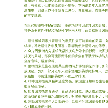
便秘以排便次數減少及排便困難為主要症狀，具體表現
硬，有便意，但排便後仍覺不暢等。本病是老年人最常
漸加重，部份人亦可伴隨食欲減少、胃腹脹滿、腹痛等
的重要課題。
在現代醫學對便秘的認知，排便功能可因多種因素影嚮
可分為器質性便秘和功能性便秘兩大類，前者指腸道因
1. 腸道機械因素指胃腸道的器質性病可能腸道的阻塞
結構，導致腸道收窄及阻塞，影響糞便於腸道內的傳導
2. 全身因素指內分泌或代謝性疾病所帶來的影嚮，此
排便的周期，部份可能影嚮排便的疾病有甲狀旁腺功能
全身衰竭、腸麻痹等。
3. 藥物因素是指在使用某些藥物時所伴隨的副作作，
成便秘。另外，部分老年人經常濫用瀉藥以維持每天一
依賴性，停用通便的藥物即不能正常排便。
4. 精神因素指長期精神過度緊張、或因生活規律發生
繼而發生便秘。
5. 飲食因素指進食過少、食品過於細軟、缺乏纖維素
若攝取的食物中缺乏纖維殘渣，對腸壁的刺激量不足，
6. 運動因素指老年人活動過少、活動不利或因病長期
久則形成排便困難。