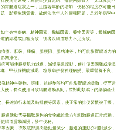
為排便周期延長，糞便量少質乾結、排便困難費力；又或糞質不
見的胃腸道症狀之一，且隨著年齡的增加，便秘的程度亦可能日
問題，影嚮生活質素。故解決老年人的便秘問題，是老年病學中
，如全身性疾病、精神因素、機械因素、藥物因素等，根據病因
腸道的結構或阻塞所致，後者以腸道動力不足所致。
，如痔瘡、肛裂、腫瘤、腸梗阻、腸粘連等，均可能影嚮腸道內的
，影嚮排便。
類疾病可能使腸壁肌力減退，減慢腸道蠕動，使排便因困難或增長
亢進、甲狀腺機能減退、糖尿病併發神經病變、嚴重營養不良、
如部份精神科藥物、嗎啡、鎮靜劑等均可能影嚮腸道蠕動，從而造
次大便，長久使用可致結腸運動紊亂，並對此類瀉下的藥物產生
變化、長途旅行未能及時排便等因素，使正常的排便習慣被干擾，
等，腸道活動需要攝取足夠的食物纖維量方能刺激腸道正常蠕動，
可使腸道臑動減慢，發生便秘。
臥床等因素，導致腹部肌肉活動量減少，腸道的運動亦相對減少，