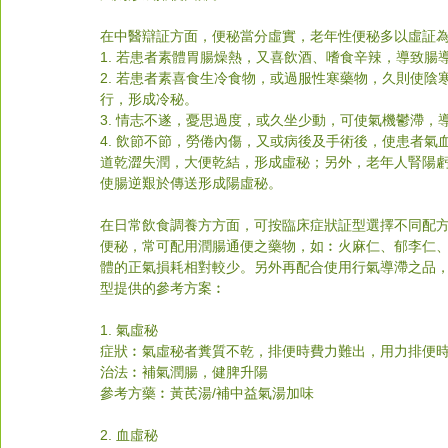
在中醫辯証方面，便秘當分虛實，老年性便秘多以虛証
1. 若患者素體胃腸燥熱，又喜飲酒、嗜食辛辣，導致
2. 若患者素喜食生冷食物，或過服性寒藥物，久則使
行，形成冷秘。
3. 情志不遂，憂思過度，或久坐少動，可使氣機鬱滯
4. 飲節不節，勞倦內傷，又或病後及手術後，使患者
道乾澀失潤，大便乾結，形成虛秘；另外，老年人腎陽
使腸逆艱於傳送形成陽虛秘。
在日常飲食調養方方面，可按臨床症狀証型選擇不同配
便秘，常可配用潤腸通便之藥物，如︰火麻仁、郁李仁
體的正氣損耗相對較少。另外再配合使用行氣導滯之品
型提供的參考方案︰
1. 氣虛秘
症狀︰氣虛秘者糞質不乾，排便時費力難出，用力排便
治法︰補氣潤腸，健脾升陽
參考方藥︰黃芪湯/補中益氣湯加味
2. 血虛秘