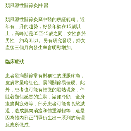
類風濕性關節炎|中醫
類風濕性關節炎屬中醫的痹証範疇，近
年有上升的趨勢，好發年齡在15歲以
上，高峰期是35至45歲之間，女性多於
男性，約為3比1。另有研究發現，婦女
產後三個月內發生率會明顯增加。
臨床症狀
患者發病關節常有對稱性的腫脹疼痛，
皮膚常呈暗紅色。晨間關節易僵硬。此
外，患者也可能有輕微的發熱現象，伴
隨著類似感冒的症狀，諸如冷顫、全身
痠痛與疲倦等，部分患者可能會食慾減
退，造成肌肉消瘦和體重減輕等，這是
因為體內邪正鬥爭衍生出一系列的病理
反應所做成。