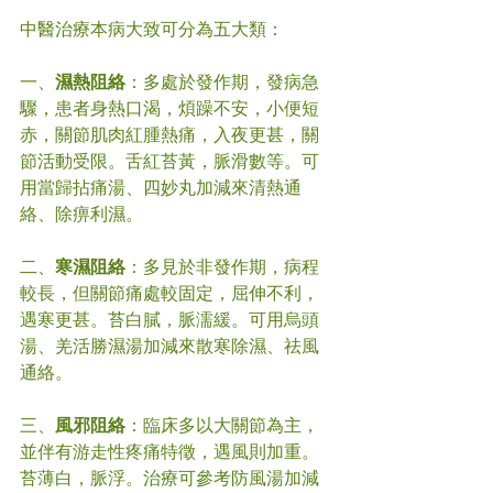
中醫治療本病大致可分為五大類：
一、
濕熱阻絡
：多處於發作期，發病急
驟，患者身熱口渴，煩躁不安，小便短
赤，關節肌肉紅腫熱痛，入夜更甚，關
節活動受限。舌紅苔黃，脈滑數等。可
用當歸拈痛湯、四妙丸加減來清熱通
絡、除痹利濕。
二、
寒濕阻絡
：多見於非發作期，病程
較長，但關節痛處較固定，屈伸不利，
遇寒更甚。苔白膩，脈濡緩。可用烏頭
湯、羌活勝濕湯加減來散寒除濕、祛風
通絡。
三、
風邪阻絡
：臨床多以大關節為主，
並伴有游走性疼痛特徵，遇風則加重。
苔薄白，脈浮。治療可參考防風湯加減