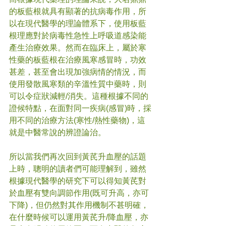
的板藍根就具有顯著的抗病毒作用，所
以在現代醫學的理論體系下，使用板藍
根理應對於病毒性急性上呼吸道感染能
產生治療效果。然而在臨床上，屬於寒
性藥的板藍根在治療風寒感冒時，功效
甚差，甚至會出現加強病情的情況，而
使用發散風寒類的辛溫性質中藥時，則
可以令症狀減輕/消失。這種根據不同的
證候特點，在面對同一疾病(感冒)時，採
用不同的治療方法(寒性/熱性藥物)，這
就是中醫常說的辨證論治。
所以當我們再次回到黃芪升血壓的話題
上時，聰明的讀者們可能理解到，雖然
根據現代醫學的研究下可以得知黃芪對
於血壓有雙向調節作用(既可升高，亦可
下降)，但仍然對其作用機制不甚明確，
在什麼時候可以運用黃芪升/降血壓，亦