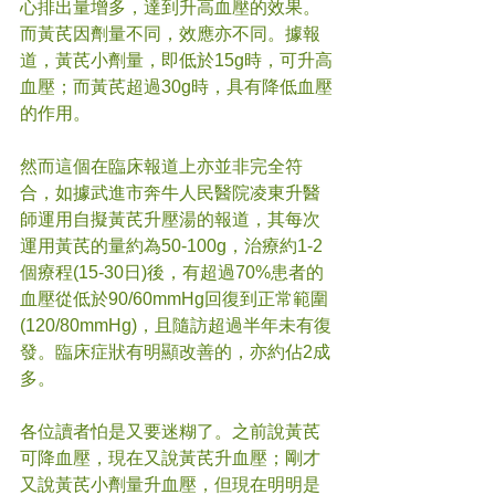
心排出量增多，達到升高血壓的效果。
而黃芪因劑量不同，效應亦不同。據報
道，黃芪小劑量，即低於15g時，可升高
血壓；而黃芪超過30g時，具有降低血壓
的作用。
然而這個在臨床報道上亦並非完全符
合，如據武進市奔牛人民醫院凌東升醫
師運用自擬黃芪升壓湯的報道，其每次
運用黃芪的量約為50-100g，治療約1-2
個療程(15-30日)後，有超過70%患者的
血壓從低於90/60mmHg回復到正常範圍
(120/80mmHg)，且隨訪超過半年未有復
發。臨床症狀有明顯改善的，亦約佔2成
多。
各位讀者怕是又要迷糊了。之前說黃芪
可降血壓，現在又說黃芪升血壓；剛才
又說黃芪小劑量升血壓，但現在明明是