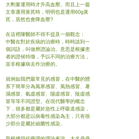
大劑量運用時才升高血壓。而且上一篇
文章運用黃芪時，明明也是運用60g黃
芪，居然也會降血壓?
在這裡陳醫師不得不提及一個觀念：
中醫在對於疾病的治療時，時時談到一
個詞語，叫做辨證論治。意思是根據患
者的證候特徵，予以不同的治療方法，
並非根據病去作治療的。
就例如我們最常見的感冒，在中醫的體
系下簡單分為風寒感冒、風熱感冒、暑
濕感冒、氣虛感冒、陽虛感冒、陰虛感
冒等等不同證型。在現代醫學的概念
下，很多都是屬於急性上呼吸道感染，
大部分都是以病毒性感染為主，只有很
少部分是屬於細菌性感染。
而根據現代藥理的理論來說，大名鼎鼎