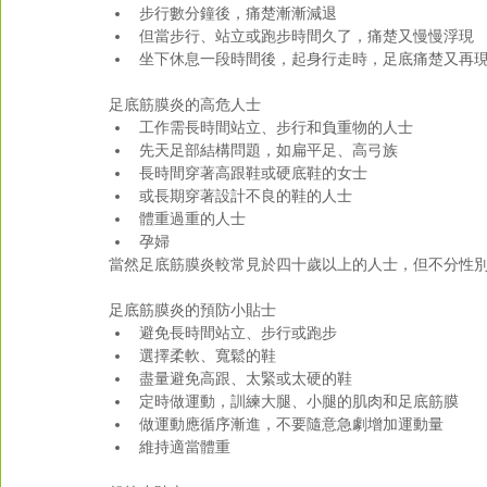
步行數分鐘後，痛楚漸漸減退  
但當步行、站立或跑步時間久了，痛楚又慢慢浮現  
坐下休息一段時間後，起身行走時，足底痛楚又再現
足底筋膜炎的高危人士 
工作需長時間站立、步行和負重物的人士  
先天足部結構問題，如扁平足、高弓族  
長時間穿著高跟鞋或硬底鞋的女士  
或長期穿著設計不良的鞋的人士  
體重過重的人士  
孕婦 
當然足底筋膜炎較常見於四十歲以上的人士，但不分性
足底筋膜炎的預防小貼士 
避免長時間站立、步行或跑步  
選擇柔軟、寬鬆的鞋  
盡量避免高跟、太緊或太硬的鞋  
定時做運動，訓練大腿、小腿的肌肉和足底筋膜  
做運動應循序漸進，不要隨意急劇增加運動量  
維持適當體重 