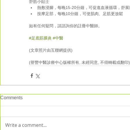
舒筋小貼士 
熱敷浸腳，每晚15-20分鐘，可促進血液循環，舒展腳
按摩足部，每晚10分鐘，可使肌肉、足筋更放鬆 
如有任何疑問，請諮詢你的註冊中醫師。
#足底筋膜炎
#中醫
(文章照片由互聯網提供)
(譽豐中醫診療中心版權所有, 未經同意, 不得轉載或翻印)
Comments
Write a comment...