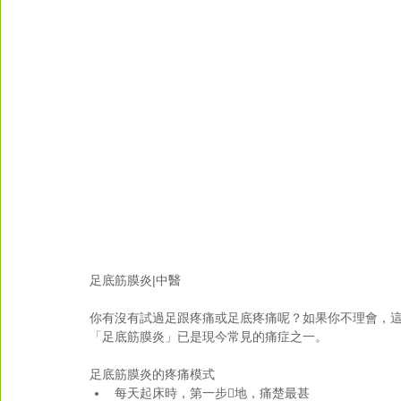
足底筋膜炎|中醫
你有沒有試過足跟疼痛或足底疼痛呢？如果你不理會，
「足底筋膜炎」已是現今常見的痛症之一。
足底筋膜炎的疼痛模式 
每天起床時，第一步地，痛楚最甚  