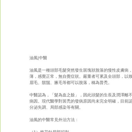
油風|中醫
油風是一種頭部毛髮突然發生斑塊狀脫落的慢性皮膚病
薄，感覺正常，無自覺症狀。嚴重者可累及全頭部，以
眉毛、鬍鬚、腋毛等都可以脫落，稱為普禿。
中醫認為，「髮為血之餘」，因此頭髮的生長及潤澤離
病因。現代醫學對斑禿的發病原因尚未完全明確，目前
分泌失調、局部感染等有關。
油風的中醫常見外治方法﹕
（1）梅花針局部叩刺