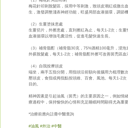
梅花針叩刺脫髮區，採用中等刺激，致頭皮潮紅或微出血
生，激發調整淺表神經功能，旺盛局部血液循環，調節
（2）生薑塗抹患處
生薑切片，外擦患處，直到擦紅為止，每天1-2次；生
血液循環以增強毛囊活性，促進毛髮快速生長。
（3）補骨脂酊（補骨脂30克，75%酒精100毫升，浸泡
外搽脫髮處，每天1-2次；補骨脂酊外擦可改善斑禿區
（4）自我按摩頭皮
端坐，兩手五指分開，用指頭沿前額向後腦用力梳理數
壓頭皮，食指或拇指點按頭維、百會、風池。每天1-2次
目的。
精神因素是引起油風（斑禿）的主要原因之一，例如情
療過程中，保持愉快的心情和充足睡眠時間顯得尤為重
*治療前應向註冊中醫查詢
#油風
#外治
#中醫