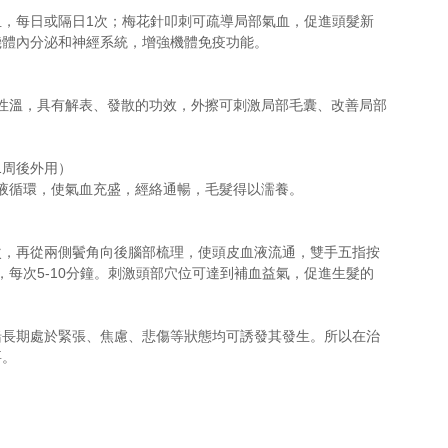
，每日或隔日1次；梅花針叩刺可疏導局部氣血，促進頭髮新
機體內分泌和神經系統，增強機體免疫功能。
薑性溫，具有解表、發散的功效，外擦可刺激局部毛囊、改善局部
1周後外用）
血液循環，使氣血充盛，經絡通暢，毛髮得以濡養。
次，再從兩側鬢角向後腦部梳理，使頭皮血液流通，雙手五指按
，每次5-10分鐘。刺激頭部穴位可達到補血益氣，促進生髮的
緒長期處於緊張、焦慮、悲傷等狀態均可誘發其發生。所以在治
要。