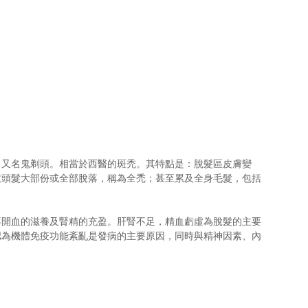
，又名鬼剃頭。相當於西醫的斑禿。其特點是：脫髮區皮膚變
致頭髮大部份或全部脫落，稱為全禿；甚至累及全身毛髮，包括
不開血的滋養及腎精的充盈。肝腎不足，精血虧虛為脫髮的主要
認為機體免疫功能紊亂是發病的主要原因，同時與精神因素、內