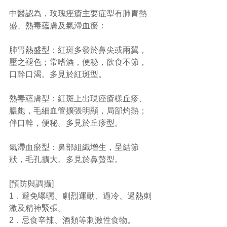
中醫認為，玫瑰痤瘡主要症型有肺胃熱
盛、熱毒蘊膚及氣滯血瘀：
肺胃熱盛型：紅斑多發於鼻尖或兩翼，
壓之褪色；常嗜酒，便秘，飲食不節，
口幹口渴。多見於紅斑型。
熱毒蘊膚型：紅斑上出現痤瘡樣丘疹、
膿皰，毛細血管擴張明顯，局部灼熱；
伴口幹，便秘。多見於丘疹型。
氣滯血瘀型：鼻部組織增生，呈結節
狀，毛孔擴大。多見於鼻贅型。
[預防與調攝]
1．避免曝曬、劇烈運動、過冷、過熱刺
激及精神緊張。
2．忌食辛辣、酒類等刺激性食物。