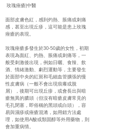
 玫瑰痤瘡|中醫
面部皮膚色紅，感到灼熱、脹痛或刺痛
感，甚至出現丘疹，這可能是患上玫瑰
痤瘡的表現。
玫瑰痤瘡多發生於30-50歲的女性，初期
表現為面紅、灼熱、脹痛或刺痛等，一
般受刺激後出現，例如日曬、食辣、飲
酒、情緒激動、劇烈運動等，主要發生
於面部中央的紅斑和毛細血管擴張的慢
性皮膚病（一般不會出現痕癢或脫
屑），後期可出現丘疹，或會長出與暗
瘡無異的膿頭（但沒有暗瘡皮膚常見的
毛孔閉塞，即俗稱的黑頭或白頭），容
易與濕疹或痤瘡混淆，如用錯方法處
理，如使用A酸或類固醇等外用藥物，則
會加重病情。