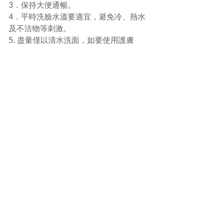
3．保持大便通暢。
4．平時洗臉水溫要適宜，避免冷、熱水
及不沽物等刺激。
5. 盡量僅以清水洗面，如要使用護膚
品，可選用不含刺激性物質的護膚品及
避免使用磨砂或洗面刷。
#食療
#中醫
(文章照片由互聯網提供)
(譽豐中醫診療中心版權所有, 未經同意, 
不得轉載或翻印)
Comments