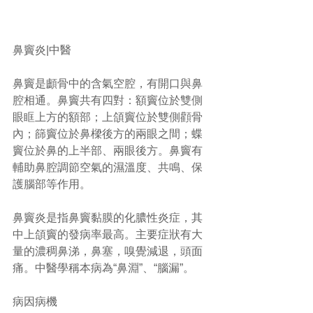
鼻竇炎|中醫
鼻竇是顱骨中的含氣空腔，有開口與鼻
腔相通。鼻竇共有四對：額竇位於雙側
眼眶上方的額部；上頜竇位於雙側顴骨
內；篩竇位於鼻樑後方的兩眼之間；蝶
竇位於鼻的上半部、兩眼後方。鼻竇有
輔助鼻腔調節空氣的濕溫度、共鳴、保
護腦部等作用。
鼻竇炎是指鼻竇黏膜的化膿性炎症，其
中上頜竇的發病率最高。主要症狀有大
量的濃稠鼻涕，鼻塞，嗅覺減退，頭面
痛。中醫學稱本病為“鼻淵”、“腦漏”。
病因病機