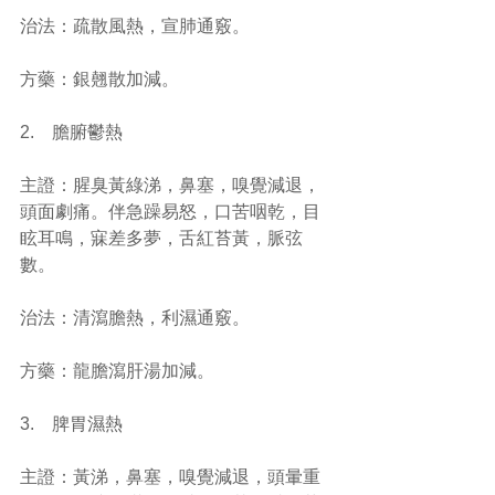
治法：疏散風熱，宣肺通竅。
方藥：銀翹散加減。
2.    膽腑鬱熱
主證：腥臭黃綠涕，鼻塞，嗅覺減退，
頭面劇痛。伴急躁易怒，口苦咽乾，目
眩耳鳴，寐差多夢，舌紅苔黃，脈弦
數。
治法：清瀉膽熱，利濕通竅。
方藥：龍膽瀉肝湯加減。
3.    脾胃濕熱
主證：黃涕，鼻塞，嗅覺減退，頭暈重