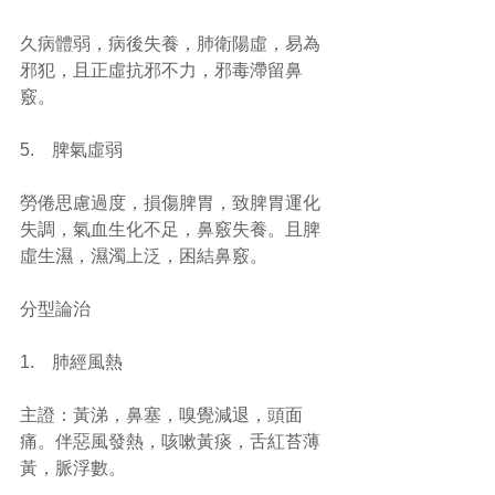
久病體弱，病後失養，肺衛陽虛，易為
邪犯，且正虛抗邪不力，邪毒滯留鼻
竅。
5.    脾氣虛弱
勞倦思慮過度，損傷脾胃，致脾胃運化
失調，氣血生化不足，鼻竅失養。且脾
虛生濕，濕濁上泛，困結鼻竅。
分型論治
1.    肺經風熱
主證：黃涕，鼻塞，嗅覺減退，頭面
痛。伴惡風發熱，咳嗽黃痰，舌紅苔薄
黃，脈浮數。