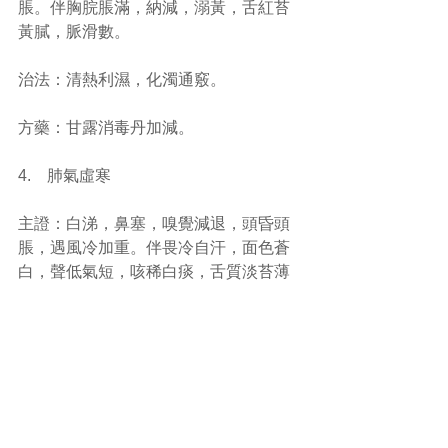
脹。伴胸脘脹滿，納減，溺黃，舌紅苔
黃膩，脈滑數。
治法：清熱利濕，化濁通竅。
方藥：甘露消毒丹加減。
4.    肺氣虛寒
主證：白涕，鼻塞，嗅覺減退，頭昏頭
脹，遇風冷加重。伴畏冷自汗，面色蒼
白，聲低氣短，咳稀白痰，舌質淡苔薄
白，脈緩弱。
治法：溫補肺衛，散寒通竅。
方藥：溫肺止流丹加減。
5.    脾氣虛弱