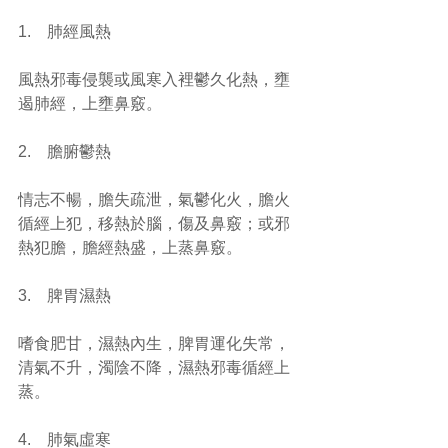
1.    肺經風熱
風熱邪毒侵襲或風寒入裡鬱久化熱，壅
遏肺經，上壅鼻竅。
2.    膽腑鬱熱
情志不暢，膽失疏泄，氣鬱化火，膽火
循經上犯，移熱於腦，傷及鼻竅；或邪
熱犯膽，膽經熱盛，上蒸鼻竅。
3.    脾胃濕熱
嗜食肥甘，濕熱內生，脾胃運化失常，
清氣不升，濁陰不降，濕熱邪毒循經上
蒸。
4.    肺氣虛寒