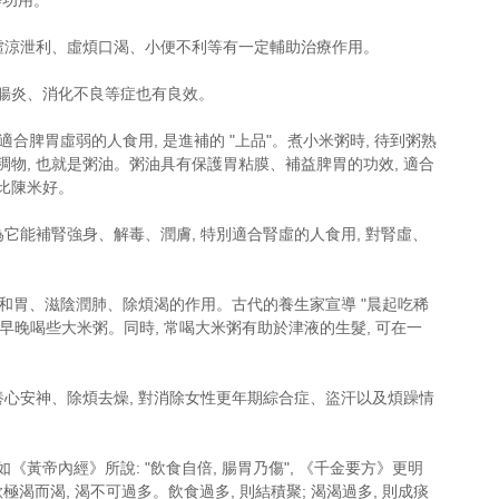
等功用。
對虛涼泄利、虛煩口渴、小便不利等有一定輔助治療作用。
性腸炎、消化不良等症也有良效。
適合脾胃虛弱的人食用, 是進補的 "上品"。煮小米粥時, 待到粥熟
稠物, 也就是粥油。粥油具有保護胃粘膜、補益脾胃的功效, 適合
比陳米好。
認為它能補腎強身、解毒、潤膚, 特別適合腎虛的人食用, 對腎虛、
健脾和胃、滋陰潤肺、除煩渴的作用。古代的養生家宣導 "晨起吃稀
可早晚喝些大米粥。同時, 常喝大米粥有助於津液的生髮, 可在一
它能養心安神、除煩去燥, 對消除女性更年期綜合症、盜汗以及煩躁情
黃帝內經》所說: "飲食自倍, 腸胃乃傷", 《千金要方》更明
欲極渴而渴, 渴不可過多。飲食過多, 則結積聚; 渴渴過多, 則成痰