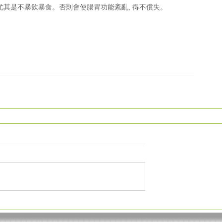
, 尤其是不暴飲暴食。否則會使腸胃功能紊亂, 得不償失。