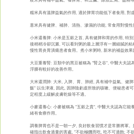
粳米具有補中益氣、養脾胃、和五臟、除煩止渴、益精
糯米具有溫脾益氣的作用, 適於脾胃功能低下者食用, 
薏米具有健脾、補肺、清熱、滲濕的功能, 常食用對慢
小米還養脾: 小米是五穀之首, 具有健脾和胃的作用, 特別
後稍稍冷卻沉澱, 可以看到粥的最上層浮有一層細膩的粘
慢性胃炎胃潰瘍患者食用。煮小米粥時, 新米的補益效果
大豆重養腎: 豆類中的黑豆被稱為 "腎之谷", 中醫大夫
浮腫有較好的改善作用。
大米還潤肺: 大米, 入脾、胃、肺經, 具有補中益氣、
飯" 以生津液, 因此, 因肺陰虧虛所致的咳嗽、便秘患者
定程度上緩解皮膚乾燥等不適。
小麥還養心: 小麥被稱為 "五穀之貴", 中醫大夫認為
緒有食療作用。
調養脾胃也不是一朝一夕, 良好飲食習慣才是常勝將軍。如《
確指出飲食過量的害處, "不欲極饑而吃, 吃不可過飽; 不