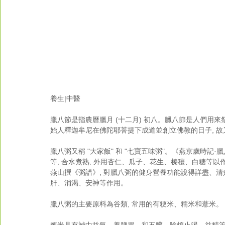
養生|中醫
臘八節是指農曆臘月 (十二月) 初八。臘八節是人們用
始人釋迦牟尼在佛陀耶菩提下成道並創立佛教的日子, 故又
臘八粥又稱 "大家飯" 和 "七寶五味粥"。《燕京歲時記·
等, 合水煮熟, 外用杏仁、瓜子、花生、榛穰、白糖等
燕山撰《粥譜》, 對臘八粥的健身營養功能說得詳盡、清楚
肝、消渴、安神等作用。
臘八粥的主要原料為谷類, 常用的有粳米、糯米和薏米。