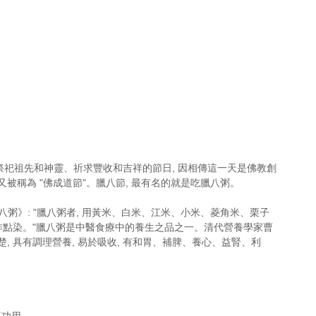
來祭祀祖先和神靈、祈求豐收和吉祥的節日, 因相傳這一天是佛教創
被稱為 "佛成道節"。臘八節, 最有名的就是吃臘八粥。
臘八粥》: "臘八粥者, 用黃米、白米、江米、小米、菱角米、栗子
以作點染。"臘八粥是中醫食療中的養生之品之一。清代營養學家曹
, 具有調理營養, 易於吸收, 有和胃、補脾、養心、益腎、利