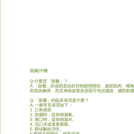
面癱|中醫
Q:什麼是「面癱」？
A:「面癱」的成因是由於控制眼睛開合、臉部肌肉、嘴
部肌肉麻痹。而其神經線發炎原因可包括腦炎、腦部創
Q:「面癱」的臨床表現是什麼？
A: 一般常見表現如下：
1. 口角側歪
2. 鼓腮時，從病側漏氣。
3. 漱口時，從病側漏水。
4. 流口水或進食困難。
5. 額頭皺紋消失。
6.眼睛不能閉合，經常流淚。