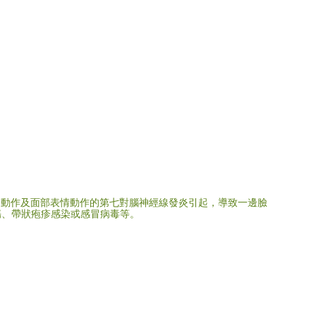
角動作及面部表情動作的第七對腦神經線發炎引起，導致一邊臉
傷、帶狀疱疹感染或感冒病毒等。