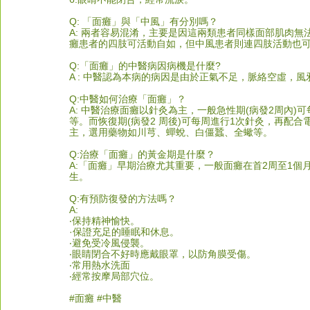
Q: 「面癱」與「中風」有分別嗎？
A: 兩者容易混淆，主要是因這兩類患者同樣面部肌肉
癱患者的四肢可活動自如，但中風患者則連四肢活動也
Q:「面癱」的中醫病因病機是什麼?
A : 中醫認為本病的病因是由於正氣不足，脈絡空虛，
Q:中醫如何治療「面癱」？
A: 中醫治療面癱以針灸為主，一般急性期(病發2周內
等。而恢復期(病發2 周後)可每周進行1次針灸，再配
主，選用藥物如川芎、蟬蛻、白僵蠶、全蠍等。
Q:治療「面癱」的黃金期是什麼？
A:「面癱」早期治療尤其重要，一般面癱在首2周至1
生。
Q:有預防復發的方法嗎？
A:
‧保持精神愉快。
·保證充足的睡眠和休息。
‧避免受冷風侵襲。
‧眼睛閉合不好時應戴眼罩，以防角膜受傷。
‧常用熱水洗面
‧經常按摩局部穴位。
#
面癱 
#中醫