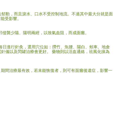
無法郁動，而且淚水、口水不受控制地流。不過其中最大分就是面
可能受影響。
風邪侵襲少陽、陽明兩經，以致氣血阻，而成面癱。
)可每日進行針灸，選用穴位如：攢竹、魚腰、陽白、頰車、地倉
合電針儀以及閃罐治療會更好。 藥物則以活血通絡，祛風化痰為
個月期間治療最有效，若未能恢復者，則可有面癱後遺症，影響一