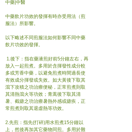
中藥|中醫
中藥飲片功效的發揮有時亦受用法（煎
服法）所影響。
以下略述不同煎服法如何影響不同中藥
飲片功效的發揮。
 1.後下：指在藥液煎好前5分鐘左右，再
放入一起煎煮。多用於含揮發性成分較
多或芳香中藥，以避免煎煮時間過長使
有效成分揮發或失效。如大黃後下取其
瀉下攻積之功治療便秘，正常煎煮則取
其清熱瀉火等功效；青蒿後下取其清
暑、截瘧之功治療暑熱外感或瘧疾，正
常煎煮則取其退虛熱等功效。
2.先煎：指先(打碎)用水煎煮15分鐘以
上，然後再加其它藥物同煎。多用於難