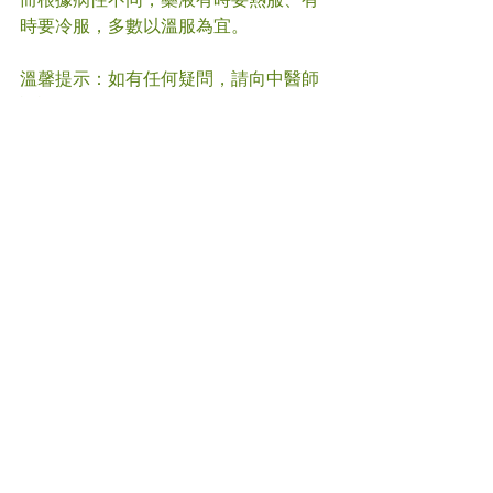
時要冷服，多數以溫服為宜。
溫馨提示：如有任何疑問，請向中醫師
諮詢。
#
中藥 
#中醫
(文章照片由互聯網提供)     
(譽豐中醫診療中心版權所有, 未經同意, 
不得轉載或翻印) 
Comments