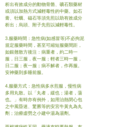
析出有效成分的動物骨骼、礦石類藥材
或須以加熱方式減輕毒性的中藥。如石
膏、牡蠣、磁石等須先煎以助有效成分
析出；烏頭、附子先煎以減輕毒性。
3.服藥時間：急性病(如感冒等)不必拘泥
規定服藥時間，甚至可縮短服藥間距，
如銀翹散方後注：病重者，約二時一
服，日三服，夜一服；輕者三時一服，
日二服；夜一服；病不解者，作再服。
安神藥則多睡前服。
4.服藥方式：急性病多水煎服，慢性病
多用丸散。以「丸者，緩也；湯者，蕩
也。」有時亦有例外，如用治熱閉心包
之中風昏迷、驚厥等的安宮牛黃丸為丸
劑；治療虛勞之小建中湯為湯劑。
而根據病性不同，藥液有時要熱服、有