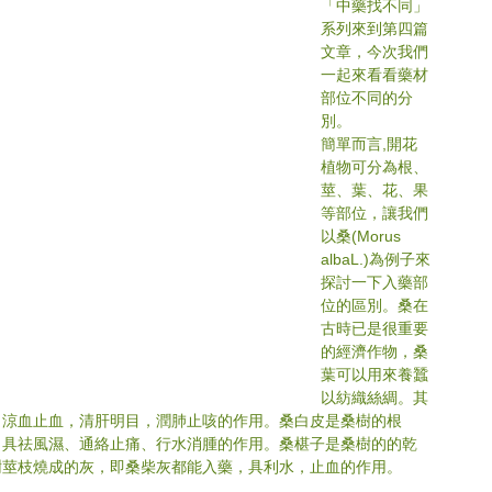
「中藥找不同」
系列來到第四篇
文章，今次我們
一起來看看藥材
部位不同的分
別。
簡單而言,開花
植物可分為根、
莖、葉、花、果
等部位，讓我們
以桑(Morus 
albaL.)為例子來
探討一下入藥部
位的區別。桑在
古時已是很重要
的經濟作物，桑
葉可以用來養蠶
以紡織絲綢。其
，涼血止血，清肝明目，潤肺止咳的作用。桑白皮是桑樹的根
，具祛風濕、通絡止痛、行水消腫的作用。桑椹子是桑樹的的乾
樹莖枝燒成的灰，即桑柴灰都能入藥，具利水，止血的作用。