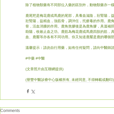
除了植物類藥有不同部位入藥的區別外，動物類藥亦一
鹿尾羓是梅花鹿或馬鹿的尾部，具養血滋陰，壯腎陽，
壯腎陽，益精血，強筋骨，調沖任，托瘡毒的作用。鹿
骨，活血消腫的作用。鹿角熬膠後是為鹿角膠，具溫補
助陽，收斂止血之功。鹿筋為梅花鹿或馬鹿四肢的筋，
血、鹿靨等亦各有不同功用。你又知道鹿靨是鹿的哪個部
溫馨提示：請勿自行用藥，如有任何疑問，請向中醫師
#
中藥 
#中醫
(文章照片由互聯網提供)    
(譽豐中醫診療中心版權所有, 未經同意, 不得轉載或翻印)
Comments