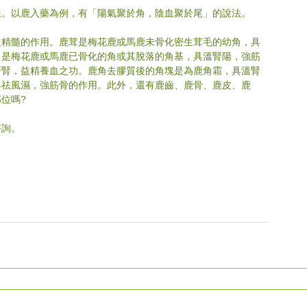
樣。以鹿入藥為例，有「陽氣聚於角，陰血聚於尾」的說法。
益精髓的作用。鹿茸是梅花鹿或馬鹿未骨化密生茸毛的幼角，具
角是梅花鹿或馬鹿已骨化的角或其脫落的角基，具溫腎陽，強筋
肝腎，益精養血之功。鹿角去膠質後的角塊是為鹿角霜，具溫腎
具祛風濕，強筋骨的作用。此外，還有鹿齒、鹿骨、鹿皮、鹿
位嗎?
諮詢。