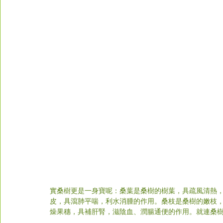
實桑樹更是一身寶呢：桑葉是桑樹的樹葉，具疏風清熱
皮，具瀉肺平喘，利水消腫的作用。桑枝是桑樹的嫩枝
燥果穗，具補肝腎，滋陰血、潤腸通便的作用。就連桑