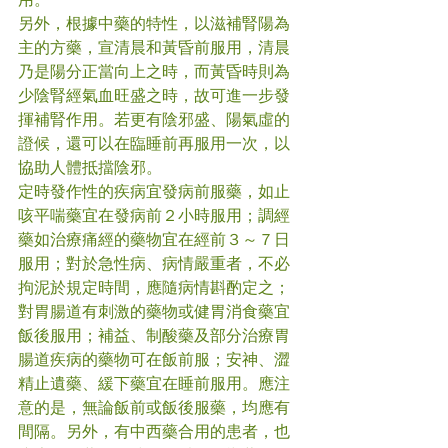
另外，根據中藥的特性，以滋補腎陽為
主的方藥，宣清晨和黃昏前服用，清晨
乃是陽分正當向上之時，而黃昏時則為
少陰腎經氣血旺盛之時，故可進一步發
揮補腎作用。若更有陰邪盛、陽氣虛的
證候，還可以在臨睡前再服用一次，以
協助人體抵擋陰邪。
定時發作性的疾病宜發病前服藥，如止
咳平喘藥宜在發病前２小時服用；調經
藥如治療痛經的藥物宜在經前３～７日
服用；對於急性病、病情嚴重者，不必
拘泥於規定時間，應隨病情斟酌定之；
對胃腸道有刺激的藥物或健胃消食藥宜
飯後服用；補益、制酸藥及部分治療胃
腸道疾病的藥物可在飯前服；安神、澀
精止遺藥、緩下藥宜在睡前服用。應注
意的是，無論飯前或飯後服藥，均應有
間隔。另外，有中西藥合用的患者，也