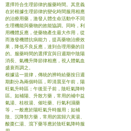
選擇符合生理節律的服藥時間。其意義
在於根據生理節律的變化時間服用相應
的治療用藥，激發人體生命活動中不同
生理機能與藥物的效能協調。同時，利
用機體反應，使藥物產生最大作用，從
而激發機體抗病能力，提高藥物治療效
果，降低不良反應，達到合理用藥的目
的。服藥時間的選擇宜與日週期中陰陽
消長、氣機升降節律相應，視人體氣血
盛衰而調之。
根據這一規律，傳統的辨時給藥按日週
期劃分為兩個時區，即清晨至午前，陽
旺氣升時區；午後至子前，陰旺氣降時
區。如補陽、升散方藥，常用的補中益
氣湯、桂枝湯、催吐藥、行氣利濕藥
等，一般應於陽旺氣升時服用；如補
陰、沉降類方藥，常用的當歸六黃湯、
酸棗仁湯、瀉下藥等應於陰旺氣降時服
用。