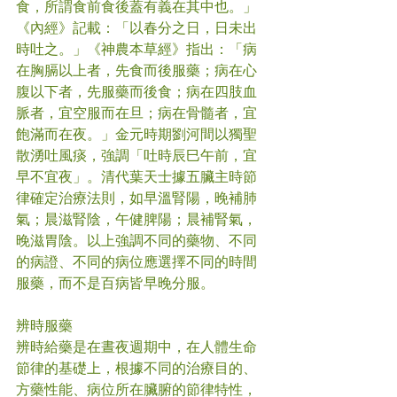
食，所謂食前食後蓋有義在其中也。」
《內經》記載：「以春分之日，日未出
時吐之。」《神農本草經》指出：「病
在胸膈以上者，先食而後服藥；病在心
腹以下者，先服藥而後食；病在四肢血
脈者，宜空服而在旦；病在骨髓者，宜
飽滿而在夜。」金元時期劉河間以獨聖
散湧吐風痰，強調「吐時辰巳午前，宜
早不宜夜」。清代葉天士據五臟主時節
律確定治療法則，如早溫腎陽，晚補肺
氣；晨滋腎陰，午健脾陽；晨補腎氣，
晚滋胃陰。以上強調不同的藥物、不同
的病證、不同的病位應選擇不同的時間
服藥，而不是百病皆早晚分服。
辨時服藥
辨時給藥是在晝夜週期中，在人體生命
節律的基礎上，根據不同的治療目的、
方藥性能、病位所在臟腑的節律特性，