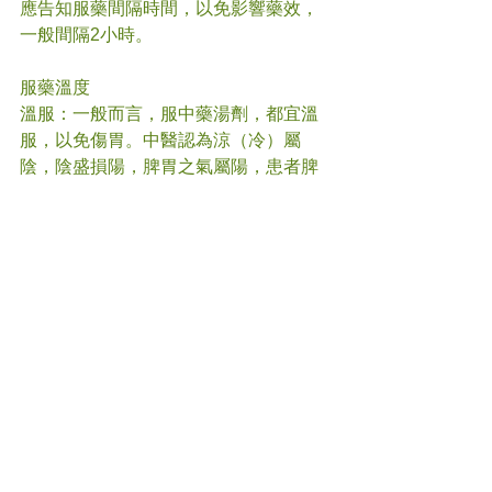
應告知服藥間隔時間，以免影響藥效，
一般間隔2小時。
服藥溫度 
溫服：一般而言，服中藥湯劑，都宜溫
服，以免傷胃。中醫認為涼（冷）屬
陰，陰盛損陽，脾胃之氣屬陽，患者脾
胃之氣虛弱時進冷湯，勢必更傷陽氣，
有悖於合理用藥原則，對病情轉歸不
利。
熱服：將煎好的中藥趁熱服下。解表藥
必須熱服以助藥力發汗。寒證用熱藥應
熱服，屬「寒者熱之」。真熱假寒用寒
藥，應熱服，屬「寒藥熱服」、「治熱
以寒，溫而行之」之法，以減少患者服
藥格拒。理氣、活血、化瘀、補益藥均
應熱服。
涼服：將煎好的中藥放涼後服用。熱證
用寒藥應涼服，屬「熱者寒之」。真寒