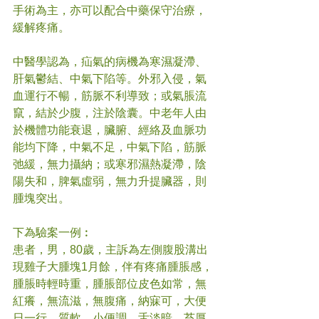
手術為主，亦可以配合中藥保守治療，
緩解疼痛。 
中醫學認為，疝氣的病機為寒濕凝滯、
肝氣鬱結、中氣下陷等。外邪入侵，氣
血運行不暢，筋脈不利導致；或氣脹流
竄，結於少腹，注於陰囊。中老年人由
於機體功能衰退，臟腑、經絡及血脈功
能均下降，中氣不足，中氣下陷，筋脈
弛緩，無力攝納；或寒邪濕熱凝滯，陰
陽失和，脾氣虛弱，無力升提臟器，則
腫塊突出。 
下為驗案一例︰ 
患者，男，80歲，主訴為左側腹股溝出
現雞子大腫塊1月餘，伴有疼痛腫脹感，
腫脹時輕時重，腫脹部位皮色如常，無
紅癢，無流滋，無腹痛，納寐可，大便
日一行，質軟，小便調。舌淡暗，苔厚