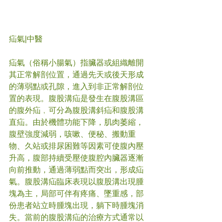
疝氣
|中醫
疝氣（俗稱小腸氣）指臟器或組織離開
其正常解剖位置，通過先天或後天形成
的薄弱點或孔隙，進入到非正常解剖位
置的表現。腹股溝疝是發生在腹股溝區
的腹外疝﹐可分為腹股溝斜疝和腹股溝
直疝。由於機體功能下降，肌肉萎縮，
腹壁強度減弱，咳嗽、便秘、搬動重
物、久站或排尿困難等因素可使腹內壓
升高，腹部持續受壓使腹腔內臟器逐漸
向前推動，通過薄弱點而突出，形成疝
氣。腹股溝疝臨床表現以腹股溝出現腫
塊為主，局部可伴有疼痛、墜重感，部
份患者站立時腫塊出現，躺下時腫塊消
失。當前的腹股溝疝的治療方式通常以