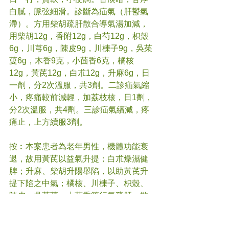
白膩，脈弦細滑。診斷為疝氣（肝鬱氣
滯）。方用柴胡疏肝散合導氣湯加減，
用柴胡12g，香附12g，白芍12g，枳殼
6g，川芎6g，陳皮9g，川楝子9g，吳茱
蓃6g，木香9克，小茴香6克，橘核
12g，黃芪12g，白朮12g，升麻6g，日
一劑，分2次溫服，共3劑。二診疝氣縮
小，疼痛較前減輕，加荔枝核，日1劑，
分2次溫服，共4劑。三診疝氣續減，疼
痛止，上方續服3劑。 
按︰本案患者為老年男性，機體功能衰
退，故用黃芪以益氣升提；白朮燥濕健
脾；升麻、柴胡升陽舉陷，以助黃芪升
提下陷之中氣；橘核、川楝子、枳殼、
陳皮、吳茱蓃、小茴香等行氣疏肝，散
寒止痛；川芎活血行氣。患者疝氣雖有
疼痛，但局部無急性炎症紅腫熱痛的症