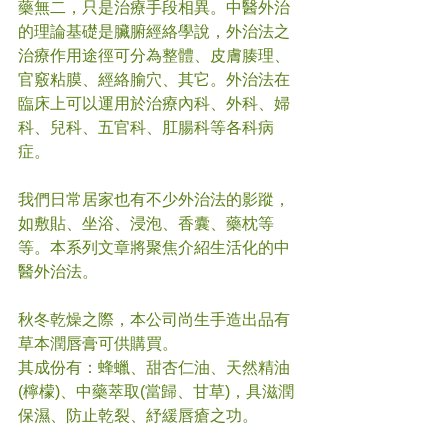
藥無二，只是治療手段相異。中醫外治
的理論基礎是臟腑經絡學說，外治法之
治療作用途徑可分為整體、皮膚腠理、
官竅粘膜、經絡腧穴、其它。外治法在
臨床上可以運用於治療內科、外科、婦
科、兒科、五官科、肛腸科等各科病
症。
我們日常居家也有不少外治法的影蹤，
如敷貼、坐浴、浸泡、香囊、藥枕等
等。本系列文章將聚焦介紹生活化的中
醫外治法。
秋冬乾燥之際，本公司尚生手造出品有
草本潤唇膏可供購買。
其成份有：蜂蠟、甜杏仁油、天然精油
(檸檬)、中藥萃取(當歸、甘草)，具滋潤
保濕、防止乾裂、紓緩唇瘡之功。