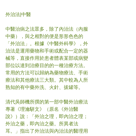
外治法
|中醫
中醫治病之法眾多，除了內治法（內服
中藥），與之相對的便是形形色色的
「外治法」。根據《中醫外科學》，外
治法是運用藥物和手術或配合一定的器
械等，直接作用於患者體表某部或病變
部位以達到治療目的的一種治療方法。
常用的方法可以歸納為藥物療法、手術
療法和其他療法三大類。其中較為人所
熟知的有中藥外洗、火針、拔罐等。
清代吳師機所撰的第一部中醫外治療法
專著《理瀹駢文》（原名《外治醫
說》）說：「外治之理，即內治之理；
外治之藥，即內治之藥。所異者法
耳。」指出了外治法與內治法的醫理用