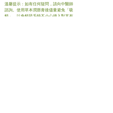
溫馨提示：如有任何疑問，請向中醫師
諮詢。使用草本潤唇膏後儘量避免「吸
貓」，以免貓舔毛時不小心攝入對其有
害的檸檬精油。
#
外治法
#中醫
(文章照片由互聯網提供)
(譽豐中醫診療中心版權所有, 未經同意, 
不得轉載或翻印)
Comments