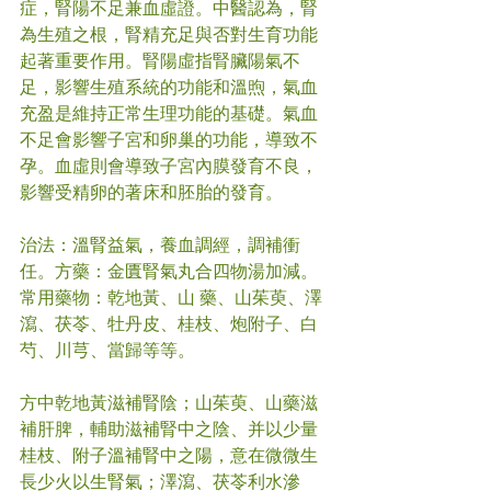
症，腎陽不足兼血虛證。中醫認為，腎
為生殖之根，腎精充足與否對生育功能
起著重要作用。腎陽虛指腎臟陽氣不
足，影響生殖系統的功能和溫煦，氣血
充盈是維持正常生理功能的基礎。氣血
不足會影響子宮和卵巢的功能，導致不
孕。血虛則會導致子宮內膜發育不良，
影響受精卵的著床和胚胎的發育。
治法：溫腎益氣，養血調經，調補衝
任。方藥：金匱腎氣丸合四物湯加減。
常用藥物：乾地黃、山 藥、山茱萸、澤
瀉、茯苓、牡丹皮、桂枝、炮附子、白
芍、川芎、當歸等等。
方中乾地黃滋補腎陰；山茱萸、山藥滋
補肝脾，輔助滋補腎中之陰、并以少量
桂枝、附子溫補腎中之陽，意在微微生
長少火以生腎氣；澤瀉、茯苓利水滲