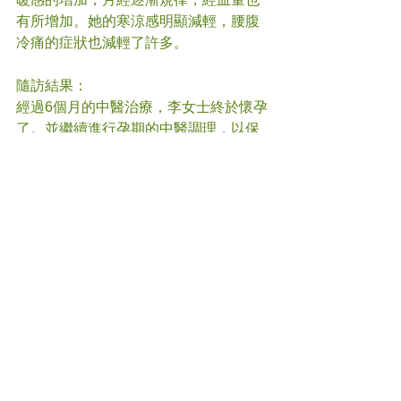
有所增加。她的寒涼感明顯減輕，腰腹
冷痛的症狀也減輕了許多。
隨訪結果：
經過6個月的中醫治療，李女士終於懷孕
了。並繼續進行孕期的中醫調理，以保
證胎兒的健康發育。
註: 以上資料僅為參考，在任何情況下皆
不能代替註冊中醫師及醫生的意見。如
有疑問，可先諮詢註冊中醫師及醫生的
意見。
#
不孕症 
#中醫
(文章照片由互聯網提供)    
(譽豐中醫診療中心版權所有, 未經同意, 