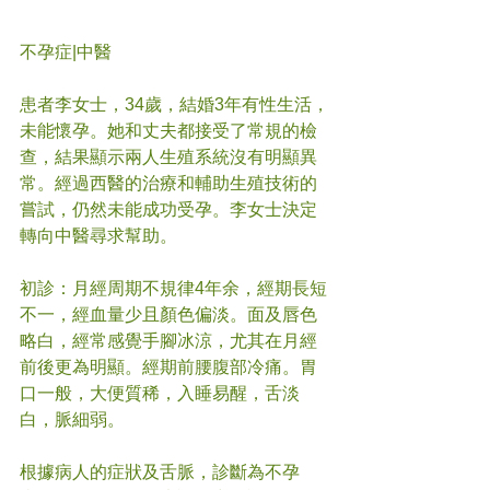
不孕症|中醫
患者李女士，34歲，結婚3年有性生活，
未能懷孕。她和丈夫都接受了常規的檢
查，結果顯示兩人生殖系統沒有明顯異
常。經過西醫的治療和輔助生殖技術的
嘗試，仍然未能成功受孕。李女士決定
轉向中醫尋求幫助。
初診：月經周期不規律4年余，經期長短
不一，經血量少且顏色偏淡。面及唇色
略白，經常感覺手腳冰涼，尤其在月經
前後更為明顯。經期前腰腹部冷痛。胃
口一般，大便質稀，入睡易醒，舌淡
白，脈細弱。
根據病人的症狀及舌脈，診斷為不孕