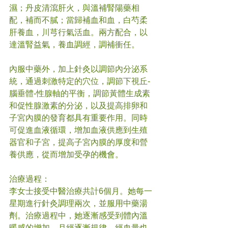
濕；丹皮清瀉肝火，與溫補腎陽藥相
配，補而不膩；當歸補血和血，白芍柔
肝養血，川芎行氣活血。兩方配合，以
達溫腎益氣，養血調經，調補衝任。
內服中藥外，加上針灸以調節內分泌系
統，通過刺激特定的穴位，調節下視丘-
腦垂體-性腺軸的平衡，調節黃體生成素
和促性腺激素的分泌，以及提高排卵和
子宮內膜的發育都具有重要作用。同時
可促進血液循環，增加血液供應到生殖
器官和子宮，提高子宮內膜的厚度和營
養供應，從而增加受孕的機會。
治療過程：
李女士接受中醫治療共計6個月。她每一
星期進行針灸調理兩次，並服用中藥湯
劑。治療過程中，她逐漸感受到體內溫
暖感的增加，月經逐漸規律，經血量也