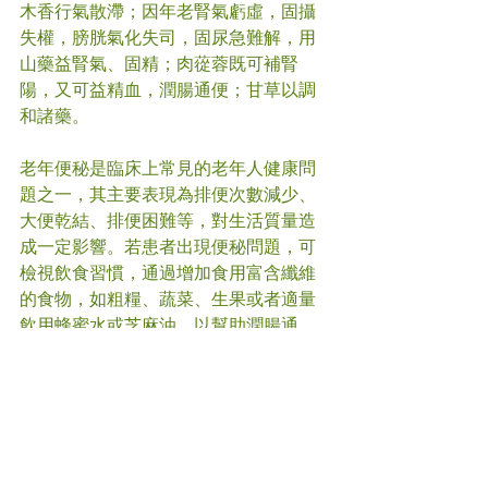
木香行氣散滯；因年老腎氣虧虛，固攝
失權，膀胱氣化失司，固尿急難解，用
山藥益腎氣、固精；肉蓯蓉既可補腎
陽，又可益精血，潤腸通便；甘草以調
和諸藥。
老年便秘是臨床上常見的老年人健康問
題之一，其主要表現為排便次數減少、
大便乾結、排便困難等，對生活質量造
成一定影響。若患者出現便秘問題，可
檢視飲食習慣，通過增加食用富含纖維
的食物，如粗糧、蔬菜、生果或者適量
飲用蜂蜜水或芝麻油，以幫助潤腸通
便。另外可建立固定的排便時間，避免
久坐久臥，保持心情輕鬆，減少緊張與
壓力。如便秘問題難以解決，請及時就
醫。
#
便秘
#中醫