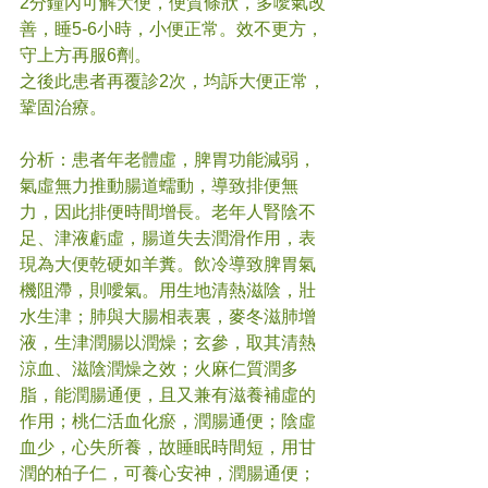
2分鐘內可解大便，便質條狀，多噯氣改
善，睡5-6小時，小便正常。效不更方，
守上方再服6劑。
之後此患者再覆診2次，均訴大便正常，
鞏固治療。
分析：患者年老體虛，脾胃功能減弱，
氣虛無力推動腸道蠕動，導致排便無
力，因此排便時間增長。老年人腎陰不
足、津液虧虛，腸道失去潤滑作用，表
現為大便乾硬如羊糞。飲冷導致脾胃氣
機阻滯，則噯氣。用生地清熱滋陰，壯
水生津；肺與大腸相表裏，麥冬滋肺增
液，生津潤腸以潤燥；玄參，取其清熱
涼血、滋陰潤燥之效；火麻仁質潤多
脂，能潤腸通便，且又兼有滋養補虛的
作用；桃仁活血化瘀，潤腸通便；陰虛
血少，心失所養，故睡眠時間短，用甘
潤的柏子仁，可養心安神，潤腸通便；