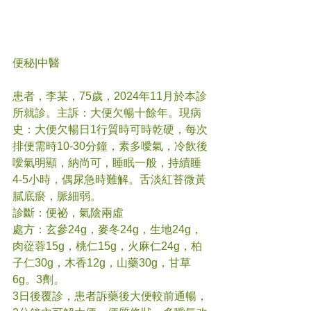
便秘
|中醫
患者，李某，75歲，2024年11月於本診
所就診。主訴：大便欠暢十餘年。現病
史：大便欠暢日1行質時可時乾硬，每次
排便需時10-30分鐘，素多噯氣，冷飲後
噯氣明顯，納尚可，睡眠一般，持續睡
4-5小時，偶尿急時難解。舌淡紅苔微黃
膩底瘀，脈細弱。
診斷：便祕，氣陰兩虛
處方：玄參24g，麥冬24g，生地24g，
肉蓯蓉15g，桃仁15g，火麻仁24g，柏
子仁30g，木香12g，山藥30g，甘草
6g。3劑。
3日後覆診，患者訴藥後大便較前通暢，