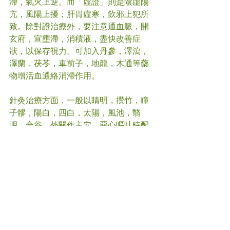
滯，氣火上逆。而「虛證」則是陰虛陽
亢，風陽上擾；肝胃虛寒，飲邪上犯所
致。除對證治療外，要注意通血脈，開
玄府，宣壅滯，消積液，盡快改善症
狀，以保存視力。可加入丹參，澤瀉，
澤蘭，茯苓，車前子，地龍，木通等藥
物增活血通絡消滯作用。
針灸治療方面，一般以睛明，攢竹，瞳
子髎，陽白，四白，太陽，風池，翳
明，合谷，外關作主穴，惡心嘔吐時配
內關，足三里。平常也可多按摩合谷
穴、攢竹穴來加強氣血在眼部的循環。
如有任何疑問，請諮詢註冊中醫師。
#
青光眼 
#中醫
(文章照片由互聯網提供)