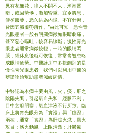
見有花無花，瞳人不開不大，漸漸昏
暗，或因勞倦，漸加昏重。宜令將息，
便須服藥，恐久結為內障。不宜針撥，
皆因五臟虛勞所作。”由此可知，急性青
光眼患者一般有明顯病徵如眼睛劇痛，
甚至惡心嘔吐，較容易診斷；慢性青光
眼患者通常病徵較輕，一時的眼睛悶
脹，經休息後就可恢復，常常會被忽略
成眼睛疲勞。中醫診所中多接觸到的是
慢性青光眼患者，我們可以利用中醫的
辨證論治幫助患者減緩病情。
中醫認為本病主要由風，火，痰，肝之
陰陽失調，引起氣血失和，經脈不利，
目中玄府閉塞，氣血津液不行所致。臨
床上將青光眼分為「實證」與「虛證」
兩種，通常「實證」為肝膽火熾，風火
攻目；痰火動風，上阻清竅；肝鬱氣