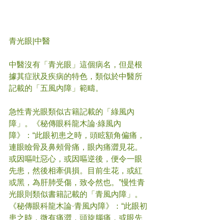
青光眼|中醫
中醫沒有「青光眼」這個病名，但是根
據其症狀及疾病的特色，類似於中醫所
記載的「五風內障」範疇。
急性青光眼類似古籍記載的「綠風內
障」。《秘傳眼科龍木論·綠風內
障》：“此眼初患之時，頭眩額角偏痛，
連眼瞼骨及鼻頰骨痛，眼內痛澀見花。
或因嘔吐惡心，或因嘔逆後，便令一眼
先患，然後相牽俱損。目前生花，或紅
或黑，為肝肺受傷，致令然也。”慢性青
光眼則類似書籍記載的「青風內障」。
《秘傳眼科龍木論·青風內障》：“此眼初
患之時，微有痛澀，頭旋腦痛，或眼先