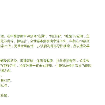
。在中醫診斷中歸類為“痞滿”、“胃脘痛”、“吐酸”等範疇，主
化不良等。據統計，全世界本病發病率近30%，年齡在23歲至
日常生活，更甚者可能進一步演變為胃部惡性腫瘤，所以應及早
門螺旋菌感染、調節胃酸、保護胃黏膜、抗焦慮抑鬱等，並提出
床的不確定性，治療效果一直未如理想。中醫認為慢性胃炎的病因
多個方面。
降。
胃失和降。
機阻滯，
病受傷，
。