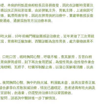
基礎。本病的特點是病程較長且容易復發，因此在診斷時需要注
時應以扶正與祛邪並重。由於脾氣主升、胃氣主降，上述病因可
而痛、氣滯而痛等等，因此在脾胃病的治療中，董建華教授反復
化瘀通絡、通腑瀉熱等方法治療本病。
和吃火鍋，10年前幽門螺旋菌感染治療史，近年來做了三次胃鏡
腹瀉，胃痛和泛酸加劇。西醫診斷為急性胃炎，處方藥物效果不
。口乾口苦，眠時胸悶心翳，呼吸不暢，查其脈滑，舌苔白稍
胃病脾胃虛弱，刻下再次食用肥膩，為慢性胃炎-急性發作兼合
以海螵蛸、瓦楞子、牡蠣等制酸止痛，以蒲公英解毒消癰，抗炎
。
，夜間胸悶心翳、胸中灼熱大減。料濕氣未盡，故再次藿香正氣
湯合參苓白朮散加減治療，情況已趨穩定。患者述偶有吃火鍋及
宜節制，勿過量，仍需堅持治療3月以鞏固療效。
何疑問，請咨詢中醫師進一步了解情況。