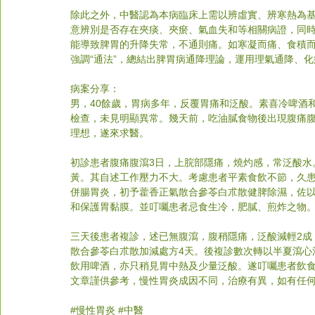
除此之外，中醫認為本病臨床上需以辨虛實、辨寒熱為
意辨別是否存在夾痰、夾瘀、氣血失和等相關病證，同
能導致脾胃的升降失常，不通則痛。如寒凝而痛、食積
強調“通法”，總結出脾胃病通降理論，運用理氣通降、
病案分享：
男，40餘歲，胃病多年，反覆胃痛和泛酸。素喜冷啤酒
檢查，未見明顯異常。幾天前，吃油膩食物後出現腹痛
理想，遂來求醫。
初診患者腹痛腹瀉3日，上脘部隱痛，燒灼感，常泛酸水
黃。其自述工作壓力不大。考慮患者平素食飲不節，久患
併腸胃炎，初予藿香正氣散合參苓白朮散健脾除濕，佐
和保護胃黏膜。並叮囑患者忌食生冷，肥膩、煎炸之物
三天後患者複診，述已無腹瀉，腹稍隱痛，泛酸減輕2成
散合參苓白朮散加減處方4天。後複診數次轉以半夏瀉心
飲用啤酒，亦只稍見胃中熱及少量泛酸。遂叮囑患者飲食
文章謹供參考，慢性胃炎成因不同，治療有異，如有任
#
慢性胃炎 
#中醫