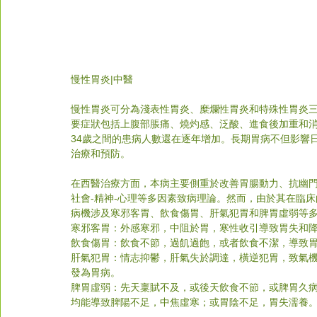
慢性胃炎|中醫
慢性胃炎可分為淺表性胃炎、糜爛性胃炎和特殊性胃炎三種
要症狀包括上腹部脹痛、燒灼感、泛酸、進食後加重和消
34歲之間的患病人數還在逐年增加。長期胃病不但影響
治療和預防。
在西醫治療方面，本病主要側重於改善胃腸動力、抗幽
社會-精神-心理等多因素致病理論。然而，由於其在臨
病機涉及寒邪客胃、飲食傷胃、肝氣犯胃和脾胃虛弱等
寒邪客胃：外感寒邪，中阻於胃，寒性收引導致胃失和
飲食傷胃：飲食不節，過飢過飽，或者飲食不潔，導致
肝氣犯胃：情志抑鬱，肝氣失於調達，橫逆犯胃，致氣
發為胃病。
脾胃虛弱：先天稟賦不及，或後天飲食不節，或脾胃久
均能導致脾陽不足，中焦虛寒；或胃陰不足，胃失濡養