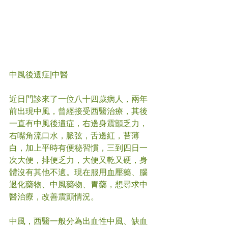
中風後遺症
|中醫
近日門診來了一位八十四歲病人，兩年
前出現中風，曾經接受西醫治療，其後
一直有中風後遺症，右邊身震顫乏力，
右嘴角流口水，脈弦，舌邊紅，苔薄
白，加上平時有便秘習慣，三到四日一
次大便，排便乏力，大便又乾又硬，身
體沒有其他不適。現在服用血壓藥、腦
退化藥物、中風藥物、胃藥，想尋求中
醫治療，改善震顫情況。
中風，西醫一般分為出血性中風、缺血