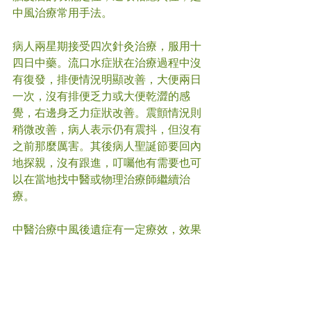
中風治療常用手法。
病人兩星期接受四次針灸治療，服用十
四日中藥。流口水症狀在治療過程中沒
有復發，排便情況明顯改善，大便兩日
一次，沒有排便乏力或大便乾澀的感
覺，右邊身乏力症狀改善。震顫情況則
稍微改善，病人表示仍有震抖，但沒有
之前那麼厲害。其後病人聖誕節要回內
地探親，沒有跟進，叮囑他有需要也可
以在當地找中醫或物理治療師繼續治
療。
中醫治療中風後遺症有一定療效，效果
因人而異，要視乎病程長短和具體情
況。治療計劃，要視乎醫師決定。每個
人身體情況不一，不一定適合針灸或中
藥治療。但如果有症狀，就最好及早求