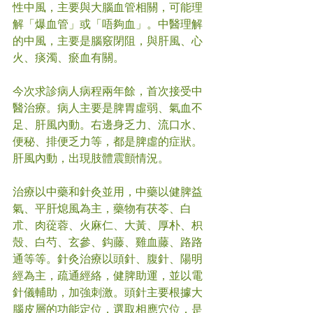
性中風，主要與大腦血管相關，可能理
解「爆血管」或「唔夠血」。中醫理解
的中風，主要是腦竅閉阻，與肝風、心
火、痰濁、瘀血有關。
今次求診病人病程兩年餘，首次接受中
醫治療。病人主要是脾胃虛弱、氣血不
足、肝風內動。右邊身乏力、流口水、
便秘、排便乏力等，都是脾虛的症狀。
肝風內動，出現肢體震顫情況。
治療以中藥和針灸並用，中藥以健脾益
氣、平肝熄風為主，藥物有茯苓、白
朮、肉蓯蓉、火麻仁、大黃、厚朴、枳
殼、白芍、玄參、鈎藤、雞血藤、路路
通等等。針灸治療以頭針、腹針、陽明
經為主，疏通經絡，健脾助運，並以電
針儀輔助，加強刺激。頭針主要根據大
腦皮層的功能定位，選取相應穴位，是