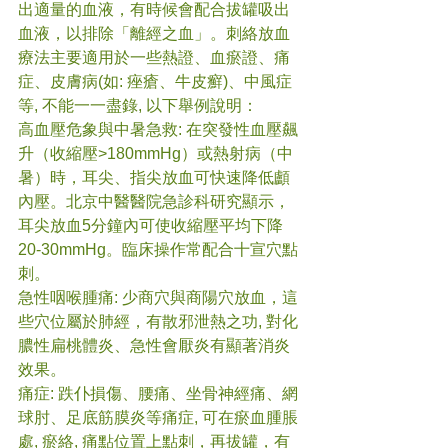
出適量的血液，有時候會配合拔罐吸出
血液，以排除「離經之血」。刺絡放血
療法主要適用於一些熱證、血瘀證、痛
症、皮膚病(如: 痤瘡、牛皮癬)、中風症
等, 不能一一盡錄, 以下舉例說明：
高血壓危象與中暑急救: 在突發性血壓飆
升（收縮壓>180mmHg）或熱射病（中
暑）時，耳尖、指尖放血可快速降低顱
內壓。北京中醫醫院急診科研究顯示，
耳尖放血5分鐘內可使收縮壓平均下降
20-30mmHg。臨床操作常配合十宣穴點
刺。
急性咽喉腫痛: 少商穴與商陽穴放血，這
些穴位屬於肺經，有散邪泄熱之功, 對化
膿性扁桃體炎、急性會厭炎有顯著消炎
效果。
痛症: 跌仆損傷、腰痛、坐骨神經痛、網
球肘、足底筋膜炎等痛症, 可在瘀血腫脹
處, 瘀絡, 痛點位置上點刺，再拔罐，有