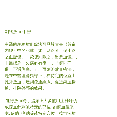
刺絡放血
|中醫
中醫的刺絡放血療法可見於古書《黃帝
內經》中的記載，如「刺絡者，刺小絡
之血脈也」「菀陳則除之，出惡血也」, 
中醫認為「久病必有瘀」，「瘀則不
通，不通則痛。」。而刺絡放血療法，
是在中醫理論指導下，在特定的位置上
扎針放血，達到疏通經脈、促進氣血暢
通、排除外邪的效果。
 進行放血時，臨床上大多使用注射針頭
或採血針刺破特定的部位, 如瘀血腫脹
處, 瘀絡, 痛點等或特定穴位，按情況放