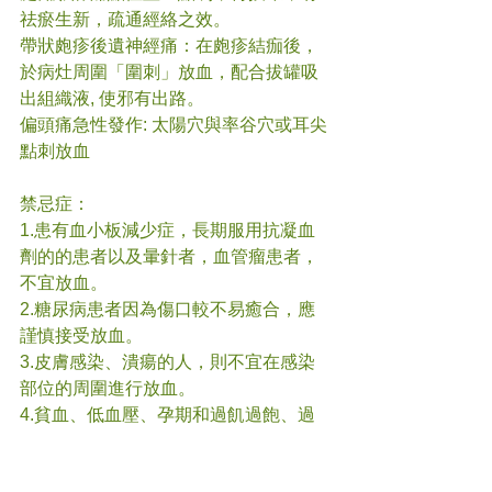
祛瘀生新，疏通經絡之效。
帶狀皰疹後遺神經痛：在皰疹結痂後，
於病灶周圍「圍刺」放血，配合拔罐吸
出組織液, 使邪有出路。
偏頭痛急性發作: 太陽穴與率谷穴或耳尖
點刺放血
禁忌症：
1.患有血小板減少症，長期服用抗凝血
劑的的患者以及暈針者，血管瘤患者，
不宜放血。
2.糖尿病患者因為傷口較不易癒合，應
謹慎接受放血。
3.皮膚感染、潰瘍的人，則不宜在感染
部位的周圍進行放血。
4.貧血、低血壓、孕期和過飢過飽、過
度疲勞者，不宜使用本療法。