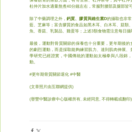
杜仲片加水適量熬煮40分鐘左右，常服對腰部及腿部皆
除了中藥調理之外，
鈣質、膠質與維生素D
的攝取也非常
藍、芝麻等；富含膠質的食品如黑木耳、白木耳、菇類
魚、香菇、乳製品、雞蛋等；上述3類食物需注意每日攝
最後，運動對骨質關節的保養也十分重要，更年期後的
的劇烈運動，而是採取能夠練習肌力、達到肌肉伸展、
學研究已經證實，中國傳統的運動如太極拳與八段錦
動。
#
更年期骨質關節退化 
#中醫
(文章照片由互聯網提供)    
(譽豐中醫診療中心版權所有, 未經同意, 不得轉載或翻印)