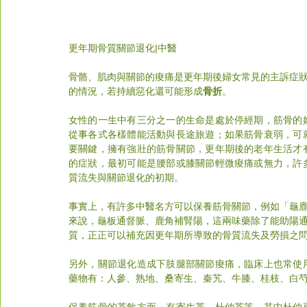
更年期骨質關節退化|中醫
骨骼、肌肉與關節的痠痛是更年期後婦女常見的主訴症
的情況，若持續惡化還可能形成
骨折
。 
女性的一生中有三分之一的生命是處於停經期，筋骨的
從事各式各樣體能活動與長途旅遊；如果筋骨衰弱，可
要關鍵，擁有強壯的筋骨關節，更年期後的老年生活才
的症狀，最初可能是腰部或膝關節輕微痠痛或無力，許
質流失與關節退化的初期。
事實上，有許多中醫名方可以保養筋骨關節，例如「龜
來說，龜板通督脈、鹿角補腎陽，這兩味藥除了能助陽
質，正正可以補充因更年期所導致的骨質流失及勞損之
另外，關節退化造成下肢腿部關節痠痛，臨床上也常使
藥物有：人參、熟地、桑寄生、秦艽、牛膝、桂枝、白
保養筋骨的茶飲方面，有寄生茶、杜仲茶等，其中杜仲