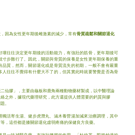
狀，因為女性更年期後雌激素的減少，常有
骨質疏鬆和關節退化
好壞往往決定更年期後的活動能力，有強壯的筋骨，更年期後可
就寸步難行了。因此，關節與骨質的保養是女性更年期保養的重
有品質，然而，關節退化或是骨質流失的初期，一般不會有嚴重
多人往往不覺得有什麼大不了的，但其實此時就要警覺是否為骨
鹿二仙膠」，主要由龜板和鹿角兩種動物藥材製成，以中醫理論
通絡之外，據現代藥理研究，此方還提供人體需要的鈣質與膠
問題。
用獨活寄生湯、健步虎潛丸、涵木養營湯加減來治療調理，其中
芍等，這些都是膝關節退化虛弱疼痛的保健良方良藥。
更是一味補腎良藥，有強壯腰腿的作用，「杜仲茶」即把炒過的