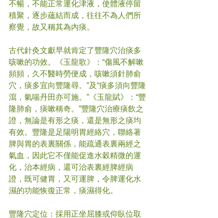
不暢，不能正常運化津液，使體液停留
積聚，逐步蘊結而成，往往不為人們所
察覺，故又稱其為內痰。
古代針灸文獻早就肯定了豐隆穴治痰多
咳嗽的功效。《玉龍歌》：“傷風不解嗽
頻頻，久不醫時勞便成，咳嗽須針肺俞
穴，痰多宜向豐隆尋。”及“痰多須向豐隆
瀉，氣喘丹田亦可施。”《玉龍賦》：“豐
隆肺俞，痰嗽稱奇。”豐隆穴治療痰飲之
證，無論是有形之痰，還是無形之痰均
有效。豐隆是足陽明胃經絡穴，聯絡著
脾與胃的表裏關係，能疏通表裏兩經之
氣血，因此它不僅能促進水穀精微的運
化，治本經病，還可治表裏經脾經病
證，既可健胃，又可運脾，令脾運化水
濕的功能恢復正常，痰濕得化。
豐隆穴定位：採用正坐屈膝或仰臥位取