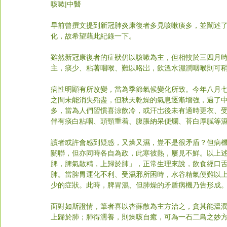
咳嗽|中醫
早前曾撰文提到新冠肺炎康復者多見咳嗽痰多，並闡述
化，故希望藉此紀錄一下。
雖然新冠康復者的症狀仍以咳嗽為主，但相較於三四月
主，痰少、粘著咽喉、難以咯岀，飲溫水濕潤咽喉則可
病性明顯有所改變，當為季節氣候變化所致。今年八月
之間未能消失殆盡，但秋天乾燥的氣息逐漸增強，過了
多，當為人們習慣喜涼飲冷，或汗岀後未有適時更衣、
伴有痰白粘咽、頭頸重着、腹脹納呆便爛、苔白厚膩等
讀者或許會感到疑惑，又燥又濕，豈不是很矛盾？但病
關聯，但亦同時各自為政，此寒彼熱，屢見不鮮。以上述
脾，脾氣散精，上歸於肺」，正常生理來說，飲食經口
肺。當脾胃運化不利、受濕邪所困時，水谷精氣便難以
少的症狀。此時，脾胃濕、但肺燥的矛盾病機乃告形成
面對如斯證情，筆者喜以杏蘇散為主方治之，貪其能溫
上歸於肺；肺得濡養，則燥咳自癒，可為一石二鳥之妙