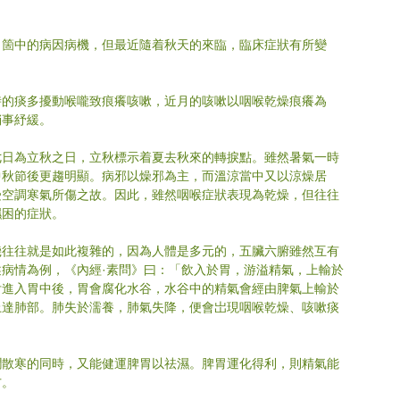
了箇中的病因病機，但最近隨着秋天的來臨，臨床症狀有所變
時的痰多擾動喉嚨致痕癢咳嗽，近月的咳嗽以咽喉乾燥痕癢為
稍事紓緩。
七日為立秋之日，立秋標示着夏去秋來的轉捩點。雖然暑氣一時
中秋節後更趨明顯。病邪以燥邪為主，而溫涼當中又以涼燥居
受空調寒氣所傷之故。因此，雖然咽喉症狀表現為乾燥，但往往
濕困的症狀。
機往往就是如此複雜的，因為人體是多元的，五臟六腑雖然互有
病情為例，《內經·素問》曰：「飲入於胃，游溢精氣，上輸於
舌進入胃中後，胃會腐化水谷，水谷中的精氣會經由脾氣上輸於
上達肺部。肺失於濡養，肺氣失降，便會岀現咽喉乾燥、咳嗽痰
。
潤散寒的同時，又能健運脾胃以祛濕。脾胃運化得利，則精氣能
方。