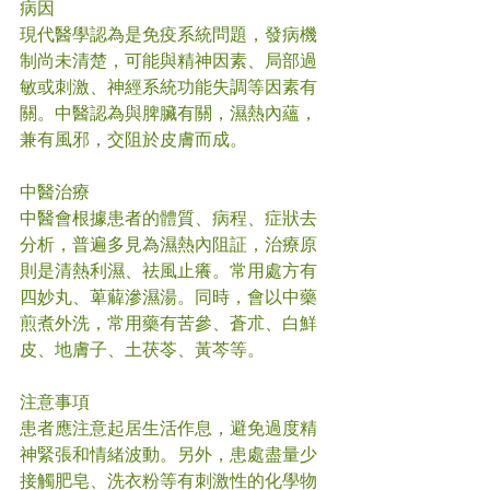
病因
現代醫學認為是免疫系統問題，發病機
制尚未清楚，可能與精神因素、局部過
敏或刺激、神經系統功能失調等因素有
關。中醫認為與脾臟有關，濕熱內蘊，
兼有風邪，交阻於皮膚而成。
中醫治療
中醫會根據患者的體質、病程、症狀去
分析，普遍多見為濕熱內阻証，治療原
則是清熱利濕、祛風止癢。常用處方有
四妙丸、萆薢滲濕湯。同時，會以中藥
煎煮外洗，常用藥有苦參、蒼朮、白鮮
皮、地膚子、土茯苓、黃芩等。
注意事項
患者應注意起居生活作息，避免過度精
神緊張和情緒波動。另外，患處盡量少
接觸肥皂、洗衣粉等有刺激性的化學物