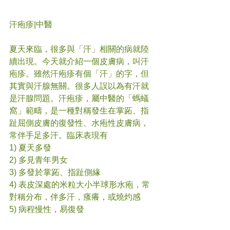
汗疱疹|中醫
夏天來臨，很多與「汗」相關的病就陸
續出現。今天就介紹一個皮膚病，叫汗
疱疹。雖然汗疱疹有個「汗」的字，但
其實與汗腺無關。很多人誤以為有汗就
是汗腺問題。汗疱疹，屬中醫的「螞蟻
窩」範疇，是一種對稱發生在掌跖、指
趾屈側皮膚的復發性、水疱性皮膚病，
常伴手足多汗。臨床表現有 
1) 夏天多發 
2) 多見青年男女 
3) 多發於掌跖、指趾側緣 
4) 表皮深處的米粒大小半球形水疱，常
對稱分布，伴多汗，瘙癢，或燒灼感
5) 病程慢性，易復發