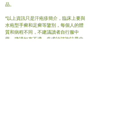
品。
*以上資訊只是汗疱疹簡介，臨床上要與
水疱型手癣和足癣等鑒別，每個人的體
質和病程不同，不建議讀者自行服中
藥，建議如有不適，先求診諮詢註冊中
醫師意見。
#
汗疱疹 
#中醫
(文章照片由互聯網提供)  
(譽豐中醫診療中心版權所有, 未經同意, 
不得轉載或翻印)