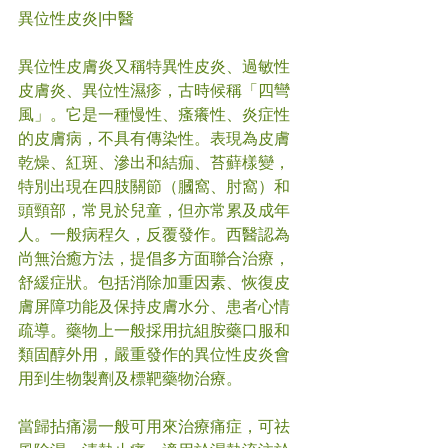
異位性皮炎|中醫
異位性皮膚炎又稱特異性皮炎、過敏性
皮膚炎、異位性濕疹，古時候稱「四彎
風」。它是一種慢性、瘙癢性、炎症性
的皮膚病，不具有傳染性。表現為皮膚
乾燥、紅斑、滲出和結痂、苔蘚樣變，
特別出現在四肢關節（膕窩、肘窩）和
頭頸部，常見於兒童，但亦常累及成年
人。一般病程久，反覆發作。西醫認為
尚無治癒方法，提倡多方面聯合治療，
舒緩症狀。包括消除加重因素、恢復皮
膚屏障功能及保持皮膚水分、患者心情
疏導。藥物上一般採用抗組胺藥口服和
類固醇外用，嚴重發作的異位性皮炎會
用到生物製劑及標靶藥物治療。
當歸拈痛湯一般可用來治療痛症，可祛