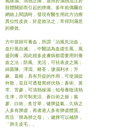
風除濕、清熱止痛，適用於濕熱流注於
肢體關節而引起的痹痛。多年前偶爾在
網絡上閱讀時，發現有醫生用此方治療
異位性皮炎，於是效法之，常得到滿意
的療效。
方中當歸可養血，所謂「治風先治血，
血行風自滅」，中醫認為血虛生風，風
盛則癢，因此很多皮膚病都需要用到養
血之法；防風、羌活，可祛表皮之風；
綿茵陳、澤瀉、豬苓，滲濕利水；升
麻、葛根，具有升提的作用，可使濕從
外散，並且可透發胃經伏熱；蒼術、黃
芩、苦參，可清熱燥濕；知母養陰清熱
生津，亦可制羌活、蒼白術之燥；黨
參、白術、炙甘草，健脾益氣，久病之
人多有脾虛，再者港人多有脾虛體質。
而且「脾為肺之母」，健脾可以補肺，
「肺主皮毛」。