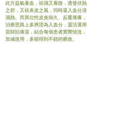
此方益氣養血，祛濕又養陰，透發伏熱
之邪，又祛表皮之風，同時還入血分清
濕熱。而異位性皮炎病久、反覆瘙癢，
治療思路上多辨證為入血分，靈活運用
當歸拈痛湯，結合每個患者實際情況，
加減使用，多能得到不錯的療效。
#
異位性皮炎 
#中醫
(文章照片由互聯網提供)  
(譽豐中醫診療中心版權所有, 未經同意, 
不得轉載或翻印)