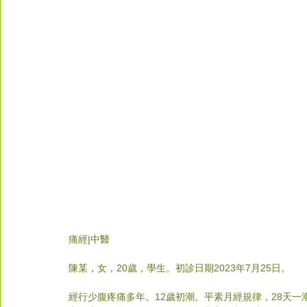
痛經|中醫
陳某，女，20歲，學生。初診日期2023年7月25日。
經行少腹疼痛多年。12歲初潮。平素月經規律，28天一潮，