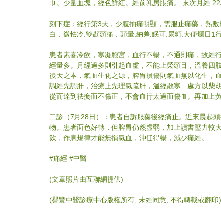
巾。少量血塊，經色鮮紅。經前乳房脹痛。 末次月經:22/7
刻下症：經行第3天，少腹抽痛明顯，需服止痛藥，熱敷則
白，微怯冷,雙顳頭痛，頭暈,納差,眠可,尿頻,大便爛日
患者素喜冷飲，寒凝胞宮，血行不暢，不通則痛，故經
經量多。月經過多則引起血虛，不能上榮頭目，溫養四
後天之本，氣血生化之源，脾胃損傷則氣血無以化生，
調經先調肝，治療上先理氣疏肝，溫經散寒，處方以柴
從而達到祛瘀而不傷正，不會血行太過而傷血。再加上
二診（7月28日）：患者自訴服藥後經痛止。近來晨起
物。患者面色好轉，但脾胃仍然虛弱，加上讀書壓力較
飲，作息規律才能無損氣血，沖任得暢，減少痛經。
#
痛經 
#中醫
(文章照片由互聯網提供)       
(譽豐中醫診療中心版權所有, 未經同意, 不得轉載或翻印)