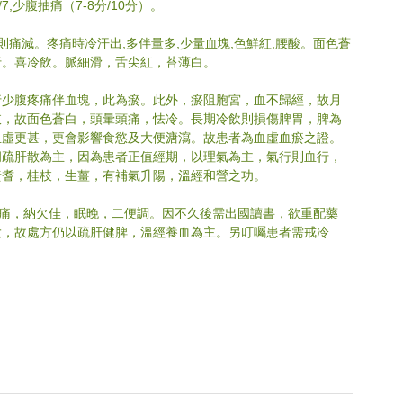
,少腹抽痛（7-8分/10分）。
痛減。疼痛時冷汗出,多伴量多,少量血塊,色鮮紅,腰酸。面色蒼
1行。喜冷飲。脈細滑，舌尖紅，苔薄白。
行少腹疼痛伴血塊，此為瘀。此外，瘀阻胞宮，血不歸經，故月
肢，故面色蒼白，頭暈頭痛，怯冷。長期冷飲則損傷脾胃，脾為
血虛更甚，更會影響食慾及大便溏瀉。故患者為血虛血瘀之證。
胡疏肝散為主，因為患者正值經期，以理氣為主，氣行則血行，
黃耆，桂枝，生薑，有補氣升陽，溫經和營之功。
頭痛，納欠佳，眠晚，二便調。因不久後需出國讀書，欲重配藥
大，故處方仍以疏肝健脾，溫經養血為主。另叮囑患者需戒冷
 