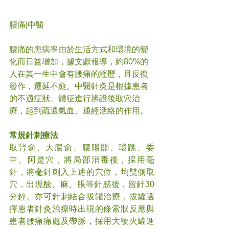
腰痛|中醫
腰痛的患病率由於生活方式和環境的變
化而日益增加，據文獻報導，約80%的
人在其一生中會有腰痛的經歷，且反復
發作，遷延不愈。中醫針灸是根據患者
的不適症狀、體征進行辨證後取穴治
療，起到疏通氣血、通經活絡的作用。
常規針刺療法
取腎俞、大腸俞、腰陽關、環跳、委
中、阿是穴，將局部消毒後，採用毫
針，將毫針刺入上述的穴位，均雙側取
穴，出現酸、麻、脹等針感後，留針30
分鐘。亦可針刺結合拔罐治療，拔罐選
擇患者針灸治療時出現的條索狀反應與
患者腰痛痛處及帶脈，採用大號火罐進