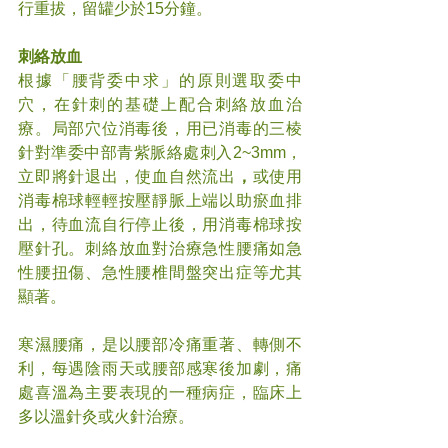
行重拔，留罐少於15分鐘。
刺絡放血
根據「腰背委中求」的原則選取委中
穴，在針刺的基礎上配合刺絡放血治
療。局部穴位消毒後，用已消毒的三棱
針對準委中部青紫脈絡處刺入2~3mm，
立即將針退出，使血自然流出
，
或使用
消毒棉球輕輕按壓靜脈上端以助瘀血排
出，待血流自行停止後，用消毒棉球按
壓針孔。刺絡放血對治療急性腰痛如急
性腰扭傷、急性腰椎間盤突出症等尤其
顯著。
寒濕腰痛，是以腰部冷痛重著、轉側不
利，每遇陰雨天或腰部感寒後加劇，痛
處喜溫為主要表現的一種病症，臨床上
多以溫針灸或火針治療。