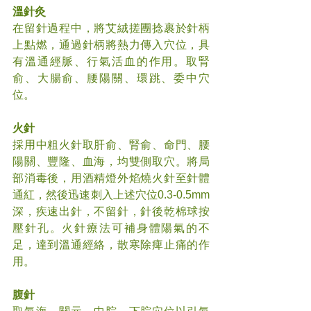
溫針灸
在留針過程中，將艾絨搓團捻裹於針柄
上點燃，通過針柄將熱力傳入穴位，具
有溫通經脈、行氣活血的作用。取腎
俞、大腸俞、腰陽關、環跳、委中穴
位。
火針
採用中粗火針取肝俞、腎俞、命門、腰
陽關、豐隆、血海，均雙側取穴。將局
部消毒後，用酒精燈外焰燒火針至針體
通紅，然後迅速刺入上述穴位0.3-0.5mm
深，疾速出針，不留針，針後乾棉球按
壓針孔。火針療法可補身體陽氣的不
足，達到溫通經絡，散寒除痺止痛的作
用。
腹針