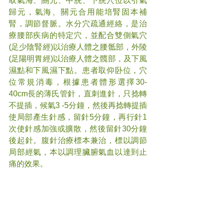
取氣海、關元、中脘、下脘穴位以引氣
歸元，氣海、關元合用能培腎固本補
腎，調節督脈。水分穴疏通經絡，是治
療腰部疾病的特定穴，並配合雙側氣穴
(足少陰腎經)以治療人體之腰骶部，外陵
(足陽明胃經)以治療人體之髖部，及下風
濕點和下風濕下點。患者取仰卧位，穴
位常規消毒，根據患者體形選擇30-
40cm長的薄氏管針，直刺進針，只捻轉
不提插，候氣3 -5分鐘，然後再捻轉提插
使局部產生針感，留針5分鐘，再行針1
次使針感加強或擴散，然後留針30分鐘
後起針。腹針治療標本兼治，標以調節
局部經氣，本以調理臟腑氣血以達到止
痛的效果。
小針刀
流行病學調查顯示95%患者腰痛與激動
點相關，針對其治療的原則就是使激痛