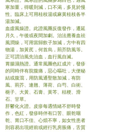
風寒證。風寒證的風團多為白色，遇風
寒加重，得暖則減，口不渴，多見於慢
性。臨床上可用桂枝湯或麻黃桂枝各半
湯加減。
血虛風燥證。此證風團反復發作，遷延
月久，午後或夜間加劇。治法應養血祛
風潤燥，可用當歸飲子加減，方中有四
物湯，加黃芪，何首烏，荊芥防風等。
正可謂治風先治血，血行風自滅。
胃腸濕熱證。通常風團色紅成片，發疹
的同時伴有脘腹痛，惡心嘔吐，大便秘
結或腹瀉，用防風通聖散加減，有防
風、荊芥、連翹、薄荷、白芍、白術、
梔子、大黃、石膏、黃芩、桔梗、滑
石、甘草。
肝鬱化火證。皮疹每遇情緒不舒時發
作，色紅，發疹時伴有口苦、眼乾咽
乾、胃口不佳、心煩不寧，如女性患者
則容易出現經前或經行乳房脹痛，舌質