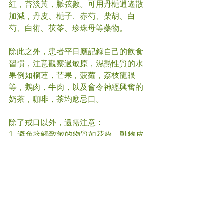
紅，苔淡黃，脈弦數。可用丹梔逍遙散
加減，丹皮、梔子、赤芍、柴胡、白
芍、白術、茯苓、珍珠母等藥物。
除此之外，患者平日應記錄自己的飲食
習慣，注意觀察過敏原，濕熱性質的水
果例如榴蓮，芒果，菠蘿，荔枝龍眼
等，鵝肉，牛肉，以及會令神經興奮的
奶茶，咖啡，茶均應忌口。
除了戒口以外，還需注意︰
1. 避免接觸致敏的物質如花粉、動物皮
毛、護膚品等。
2. 注意氣溫變化，自我調攝寒溫。雖然
夏天氣候炎熱，但亦應隨身帶一件外
套，當進入冷氣地方時，皮毛容易受寒
吹風，不要等到起雞皮疙瘩才保暖。
3. 加強身體鍛鍊，適量的運動可促進氣
血運行，身體健康，才能抵禦風寒侵