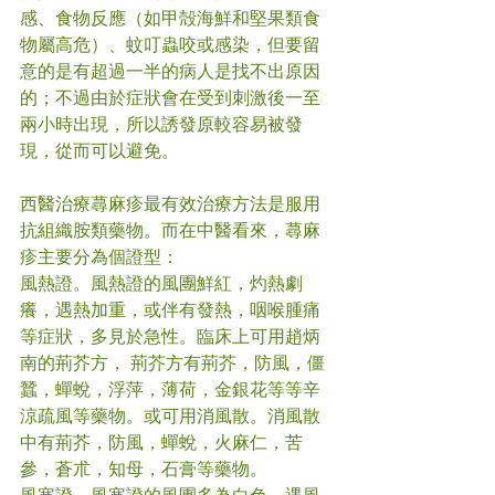
感、食物反應（如甲殻海鮮和堅果類食
物屬高危）、蚊叮蟲咬或感染，但要留
意的是有超過一半的病人是找不出原因
的；不過由於症狀會在受到刺激後一至
兩小時出現，所以誘發原較容易被發
現，從而可以避免。
西醫治療蕁麻疹最有效治療方法是服用
抗組織胺類藥物。而在中醫看來，蕁麻
疹主要分為個證型：
風熱證。風熱證的風團鮮紅，灼熱劇
癢，遇熱加重，或伴有發熱，咽喉腫痛
等症狀，多見於急性。臨床上可用趙炳
南的荊芥方， 荊芥方有荊芥，防風，僵
蠶，蟬蛻，浮萍，薄荷，金銀花等等辛
涼疏風等藥物。或可用消風散。消風散
中有荊芥，防風，蟬蛻，火麻仁，苦
參，蒼朮，知母，石膏等藥物。