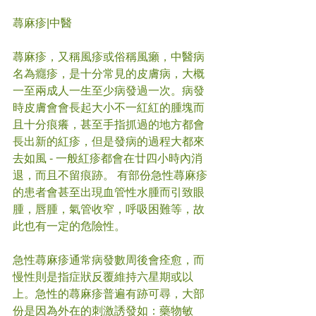
蕁麻疹|中醫
蕁麻疹，又稱風疹或俗稱風癩，中醫病
名為癮疹，是十分常見的皮膚病，大概
一至兩成人一生至少病發過一次。病發
時皮膚會會長起大小不一紅紅的腫塊而
且十分痕癢，甚至手指抓過的地方都會
長出新的紅疹，但是發病的過程大都來
去如風 - 一般紅疹都會在廿四小時內消
退，而且不留痕跡。 有部份急性蕁麻疹
的患者會甚至出現血管性水腫而引致眼
腫，唇腫，氣管收窄，呼吸困難等，故
此也有一定的危險性。
急性蕁麻疹通常病發數周後會痊愈，而
慢性則是指症狀反覆維持六星期或以
上。急性的蕁麻疹普遍有跡可尋，大部
份是因為外在的刺激誘發如：藥物敏