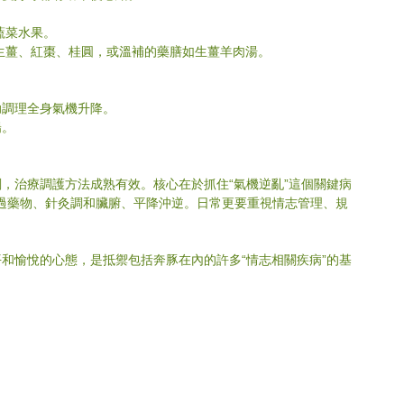
蔬菜水果。
生薑、紅棗、桂圓，或溫補的藥膳如生薑羊肉湯。
助調理全身氣機升降。
陽。
，治療調護方法成熟有效。核心在於抓住“氣機逆亂”這個關鍵病
通過藥物、針灸調和臟腑、平降沖逆。日常更要重視情志管理、規
平和愉悅的心態，是抵禦包括奔豚在內的許多“情志相關疾病”的基