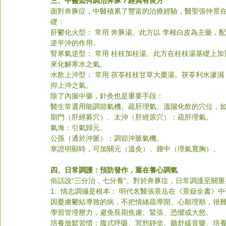
三、中醫如何調治奔豚？經典有良方
面對奔豚症，中醫積累了豐富的治療經驗，醫聖張仲景
礎：
肝鬱化火型： 常用 奔豚湯。此方以 李根白皮為主藥
逆平沖的作用。
腎寒氣逆型： 常用 桂枝加桂湯。此方在桂枝湯基礎上
來化解寒水之氣。
水飲上沖型： 常用 茯苓桂枝甘草大棗湯。茯苓利水滲
抑上沖之氣。
除了內服中藥，針灸也是重要手段：
醫生常選用能調節氣機、疏肝理氣、溫陽化飲的穴位，
期門（肝經募穴）、太沖（肝經原穴）：疏肝理氣。
氣海：引氣歸元。
公孫（通於沖脈）：調節沖脈氣機。
寒證明顯時，可加關元（溫灸）、膻中（理氣寬胸）。
四、日常調護：預防發作，重在養心調氣
俗話說“三分治，七分養”。對於奔豚症，日常調護至關
1.  情志調攝是根本： 明代名醫張景岳在《景嶽全書》
因憂慮鬱結導致的病，不把情緒疏導開、心願理順，很
學習管理壓力，避免長期焦慮、緊張、恐懼或大怒。
培養放鬆習慣：腹式呼吸、冥想靜坐、聽舒緩音樂、培