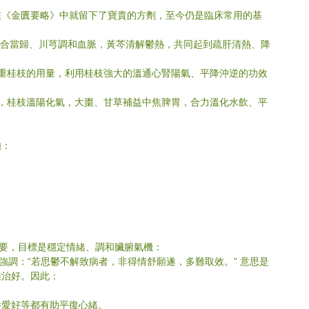
在《金匱要略》中就留下了寶貴的方劑，至今仍是臨床常用的基
，配合當歸、川芎調和血脈，黃芩清解鬱熱，共同起到疏肝清熱、降
加重桂枝的用量，利用桂枝強大的溫通心腎陽氣、平降沖逆的功效
濕，桂枝溫陽化氣，大棗、甘草補益中焦脾胃，合力溫化水飲、平
如：
重要，目標是穩定情緒、調和臟腑氣機：
中強調：“若思鬱不解致病者，非得情舒願遂，多難取效。” 意思是
難治好。因此：
養愛好等都有助平復心緒。