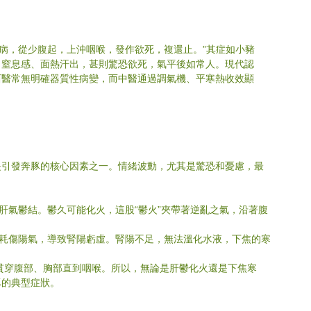
豚病，從少腹起，上沖咽喉，發作欲死，複還止。”其症如小豬
、窒息感、面熱汗出，甚則驚恐欲死，氣平後如常人。現代認
西醫常無明確器質性病變，而中醫通過調氣機、平寒熱收效顯
是引發奔豚的核心因素之一。情緒波動，尤其是驚恐和憂慮，最
致肝氣鬱結。鬱久可能化火，這股“鬱火”夾帶著逆亂之氣，沿著腹
產後耗傷陽氣，導致腎陽虧虛。腎陽不足，無法溫化水液，下焦的寒
貫穿腹部、胸部直到咽喉。所以，無論是肝鬱化火還是下焦寒
豚的典型症狀。