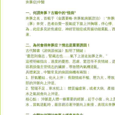
奔豚症
|中醫
一、何謂奔豚？古籍中的“怪病”
奔豚之名，首載于《金匱要略·奔豚氣病脈證治》：“奔
（豚）奔突，患者自覺一股氣從下腹上沖胸咽，伴心悸
為，此症多見於焦慮症、神經官能症或胃腸功能紊亂，
著。
二、為何會得奔豚症？情志是重要誘因！
古代醫書《諸病源候論》點明了關鍵：
“憂思則傷志，腎藏志也……氣下上游走如豚之奔。”
這裡明確指出，過度的憂愁、思慮、驚恐等不良情緒，
容易損傷主管情志的臟腑，導致體內氣機逆亂。
具體來說，中醫常見的病因病機有兩類：
1.  肝氣鬱結，化火上沖： 長期情緒不暢、壓力大，導
部的沖脈向上沖逆。
2.  腎陽不足，寒水犯上： 體質偏虛寒，或者大病、
水之氣就會向上沖逆。
核心點： 沖脈是人體一條重要的經脈，起于小腹，向上
水，當氣逆亂時，最容易沿著沖脈向上衝撞，表現出奔