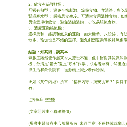
2.  飲食有節護脾胃：
肝鬱有熱型： 避免辛辣刺激、燥熱食物。宜清淡，多吃
腎虛寒水型： 嚴格忌食生冷。可適當食用溫性食物，如
另注意規律飲食，避免過饑過飽，少吃易脹氣食物。
3.  適度運動暢氣機：
選擇柔和、能調和氣息的運動，如太極拳、八段錦，有
散步、瑜伽也是不錯的選擇。避免劇烈運動導致耗氣傷
結語：知其因，調其本
奔豚症雖然發作起來令人驚恐不適，但中醫對其認識深刻
機，分清是“鬱火”還是“寒水”作祟，或兩者兼有，然後
律生活和飲食調養，從源頭上減少發作誘因。
正如《黃帝內經》所言：“精神內守，病安從來？” 保持
石。
#
奔豚症
#中醫
(文章照片由互聯網提供)
(譽豐中醫診療中心版權所有, 未經同意, 不得轉載或翻印)