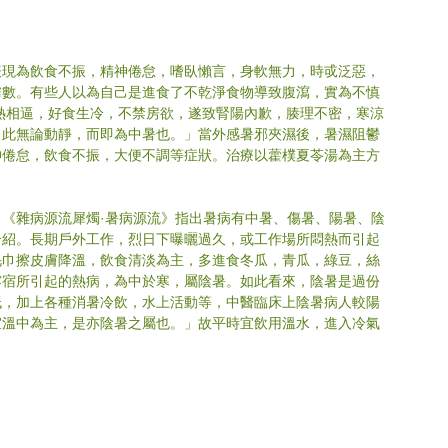
表現為飲食不振，精神倦怠，嗜臥懶言，身軟無力，時戓泛惡，
濡數。有些人以為自己是進食了不乾淨食物導致腹瀉，實為不慎
熱相逼，好食生冷，不禁房欲，遂致腎陽內歉，腠理不密，寒涼
。此無論動靜，而即為中暑也。」當外感暑邪夾濕後，暑濕阻鬱
神倦怠，飲食不振，大便不調等症狀。治療以藿樸夏苓湯為主方
《雜病源流犀燭·暑病源流》指出暑病有中暑、傷暑、陽暑、陰
介紹。長期戶外工作，烈日下曝曬過久，或工作場所悶熱而引起
毛巾擦皮膚降溫，飲食清淡為主，多進食冬瓜，青瓜，綠豆，絲
露宿所引起的熱病，為中於寒，屬陰暑。如此看來，陰暑是過份
低，加上各種消暑冷飲，水上活動等，中醫臨床上陰暑病人較陽
宜溫中為主，是亦陰暑之屬也。」故平時宜飲用溫水，進入冷氣