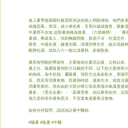
進入夏季後因嘔吐腹瀉而求診的病人明顯增加。他們多
或微惡風，泄瀉，或小便色黃，舌苔白膩或微黃，脈象
中暑而不自知,這類暑病稱為陰暑。《六因條辨》：「暑
暑濕，乘虛直入，頃刻胸腹悶痛，肢逆汗冷，吐瀉交作
脾胃，中陽失展，健運失職，清濁升降失常，故出現精
醒脾化濕，或加入六一散以清暑熱，多能取效。
暑邪有明顯的季節性，主要致病在夏至以後，立秋以前。
暑之分。陽暑陰暑預防方法截然不同，以下給大家簡單
的熱病，為中於熱，屬陽暑。預防方法為多飲水，用濕
瓜，西瓜等消暑食物。而暑熱時節，過食生冷，或貪涼
消暑而來的，現在由於大部分辦公室及商場冷氣溫度過
暑多。《景岳全書》：「因暑受寒，但以寒邪在內，治
地方及時添衣避免受涼，不宜進食過量寒涼食物。
如有任何疑問，請諮詢註冊中醫師。
#
陽暑 
#陰暑
#中醫